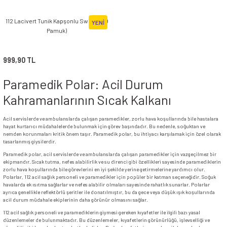
112 Lacivert Tunik Kapşonlu Swit (%100
YENİ
Pamuk)
999,90 TL
Paramedik Polar: Acil Durum
Kahramanlarının Sıcak Kalkanı
Acil servislerde ve ambulanslarda çalışan paramedikler, zorlu hava koşullarında bile hastalara
hayat kurtarıcı müdahalelerde bulunmak için görev başındadır. Bu nedenle, soğuktan ve
nemden korunmaları kritik önem taşır. Paramedik polar, bu ihtiyacı karşılamak için özel olarak
tasarlanmış giysilerdir.
Paramedik polar, acil servislerde ve ambulanslarda çalışan paramedikler için vazgeçilmez bir
ekipmandır. Sıcak tutma, nefes alabilirlik ve su direnci gibi özellikleri sayesinde paramediklerin
zorlu hava koşullarında bile görevlerini en iyi şekilde yerine getirmelerine yardımcı olur.
Polarlar, 112 acil sağlık personeli ve paramedikler için popüler bir katman seçeneğidir. Soğuk
havalarda ek ısıtma sağlarlar ve nefes alabilir olmaları sayesinde rahatlık sunarlar. Polarlar
ayrıca genellikle reflektörlü şeritler ile donatılmıştır, bu da gece veya düşük ışık koşullarında
acil durum müdahale ekiplerinin daha görünür olmasını sağlar.
112 acil sağlık personeli ve paramediklerin giymesi gereken kıyafetler ile ilgili bazı yasal
düzenlemeler de bulunmaktadır. Bu düzenlemeler, kıyafetlerin görünürlüğü, işlevselliği ve