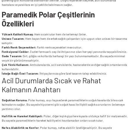
güvenliği gibi konularda standartlar belirler. Doğru kıyafetleri seçmek, acil durumlarda
hastalara ve yaralılara en iyi şekilde bakılmasını sağlar.
Paramedik Polar Çeşitlerinin
Özellikleri
Yüksek Kaliteli Kumaş:
Hem sıcak tutar hem de terlemeyi önler.
Unisex Tasarım:
Hem bayan hem de erkek sağlık çalışanları için uygun olan unisex bir tasarıma
sahiptir.
Farklı Renk Seçenekleri:
Farklı renk seçenekleri mevcuttur.
Fonksiyonel Cebler:
3 adet fermuarlı cep ile ihtiyacınız olan her şeyi yanınızda taşıyabilirsiniz.
Sade Tasarım:
Sırt, göğüs ve kollarda herhangi bir yazı bulunmamaktadır. Bu sayede minimal
ve şık bir görünüme sahiptir.
Çok Yönlü Kullanım:
Ambulanslarda, acil servislerde, hastanelerde ve diğer sağlık ortamlarında
kullanılabilir.
İsteğe Bağlı Özel Tasarım:
İhtiyaçlarınıza göre özel tasarım talep edebilirsiniz.
Acil Durumlarda Sıcak ve Rahat
Kalmanın Anahtarı
Soğuktan Koruma:
Polar kumaş, ısıyı hapsederek paramediklerin soğuk havalarda bile sıcak
kalmalarını sağlar. Bu sayede hipotermi gibi soğuk hava ile ilişkili sağlık sorunlarını önlemeye
yardımcı olur.
Hafiflik ve Hareket Kabiliyeti:
Polar, diğer kışlık giysilere kıyasla oldukça hafif bir malzemedir.
Bu sayede paramediklerin hareket kabiliyetini kısıtlamadan onları sıcak tutar.
Nefes Alabilirlik ve Konfor:
Polar kumaş, nefes alabilir özelliğe sahiptir. Bu sayede