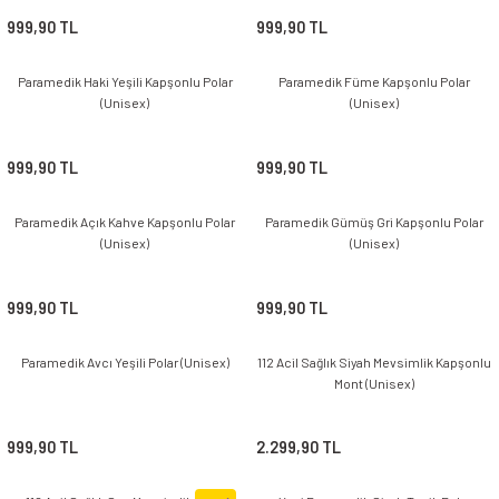
İ
HİRT
ı Takımlar
LAR
HİRTLER
İ
999,90 TL
999,90 TL
İ
HİRT
ı Takımlar
LAR
HİRTLER
İ
E
astikli Paça) ve Fermuarlı Likralı Takım
Paramedik Haki Yeşili Kapşonlu Polar
Paramedik Füme Kapşonlu Polar
E
astikli Paça) ve Fermuarlı Likralı Takım
(Unisex)
(Unisex)
OKART ÇEŞİTLERİ
OKART ÇEŞİTLERİ
999,90 TL
999,90 TL
I
r
I
r
Paramedik Açık Kahve Kapşonlu Polar
Paramedik Gümüş Gri Kapşonlu Polar
(Unisex)
(Unisex)
999,90 TL
999,90 TL
Paramedik Avcı Yeşili Polar (Unisex)
112 Acil Sağlık Siyah Mevsimlik Kapşonlu
Mont (Unisex)
999,90 TL
2.299,90 TL