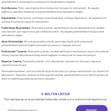
paramediklerin terlemelerini ve rahatsızlık hissetmelerini engeller.
Hızlı Kuruma:
Polar, ıslandığında bile oldukça hızlı kuruyan bir malzemedir. Bu sayede
yağmurlu veya karlı havalarda bile paramediklerin kuru kalmalarını sağlar.
Dayanıklılık:
Polar kumaş, yırtılmaya ve aşınmaya karşı oldukça dayanıklıdır. Bu sayede zorlu
çalışma koşullarına uygun bir malzemedir.
Farklı Renk Seçenekleri:
Paramedik polarlar, genellikle acil durum ekipmanlarının renkleri
olan lacivert, sarı veya kırmızı gibi renklerde üretilir. Bu sayede paramediklerin kolayca fark
edilmelerini sağlar.
Gece Görünürlüğü:
Birçok paramedik polarda, gece veya düşük ışıklı ortamlarda
paramediklerin görünürlüğünü artırmak için yansıtıcı detaylar bulunur.
Fonksiyonel Tasarım:
Paramedik polarlar, hareket kabiliyetini kısıtlamayan ve acil durumlarda
ihtiyaç duyulan ekipmanlara kolay erişim sağlayan fonksiyonel bir tasarıma sahiptir.
Ekipman Taşıma:
Paramedik polarlar, tıbbi ekipmanları taşımak için fermuarlı veya açık
ceplerle donatılmıştır.
Paramedik kıyafetleri
, acil durumlarda hayat kurtarmak için çalışan kahramanlar için önemli bir
ekipmandır. Dayanıklı, işlevsel ve rahat giysiler seçmek, paramediklerin zorlu işlerini güvenli ve
etkili bir şekilde yapmalarına yardımcı olacaktır.
E-BÜLTEN LİSTESİ
Tüm kampanya ve duyurulardan haberdar olmak için e-bültenimize kaydolunuz.
KAYDOL