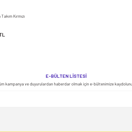
 Takım Kırmızı
TL
E-BÜLTEN LİSTESİ
üm kampanya ve duyurulardan haberdar olmak için e-bültenimize kaydolunu