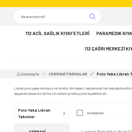
112 ACİL SAĞLIK KIYAFETLERİ
PARAMEDIK KIY
112 ÇAĞRI MERKEZİ K
Anasayfa
CERRAHİ FORMALAR
Polo Yaka Likralı 
Likralı polo yaka hemşire ve doktor formaları, hastanede her alanda konforl
dayanıklı tasarımı ile tercih edilen profesyonel kıyafetlerdir.
Polo Yaka Likralı
Stoktakiler
Takımlar
CERRAHİ
Lacivert Polo Yaka Likralı 