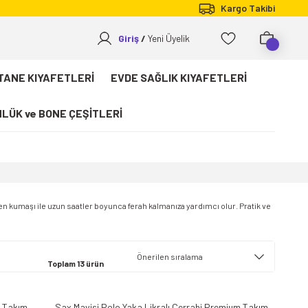
Kargo Takibi
Giriş
Yeni Üyelik
TANE KIYAFETLERİ
EVDE SAĞLIK KIYAFETLERİ
LÜK ve BONE ÇEŞİTLERİ
n kumaşı ile uzun saatler boyunca ferah kalmanıza yardımcı olur. Pratik ve
Toplam 13 ürün
m Takım
Sax Mavisi Polo Yaka Likralı Cerrahi Premium Takım