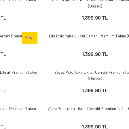
)
(Unisex)
112 Acil Sağlık Polar
Paramedik Swit
 TL
1.399,90 TL
 Cerrahi Premium Takım
Lila Polo Yaka Likralı Cerrahi Premium Takım (
YENİ
)
 TL
1.399,90 TL
i Likralı Premium Takım
Beyaz Polo Yaka Likralı Cerrahi Premium T
)
(Unisex)
 TL
1.399,90 TL
Cerrahi Premium Takım
Vişne Polo Yaka Likralı Cerrahi Premium Takım 
)
 TL
1.399,90 TL