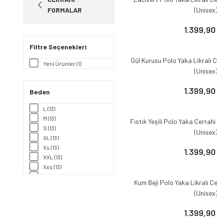
FORMALAR
(Unisex
1.399,90
Filtre Seçenekleri
Gül Kurusu Polo Yaka Likralı
Yeni Ürünler (1)
(Unisex
1.399,90
Beden
L (13)
M (13)
Fıstık Yeşili Polo Yaka Cerrah
S (13)
(Unisex
XL (13)
Xs (13)
1.399,90
XXL (13)
Xxs (13)
3XL (1)
Kum Beji Polo Yaka Likralı 
(Unisex
1.399,90