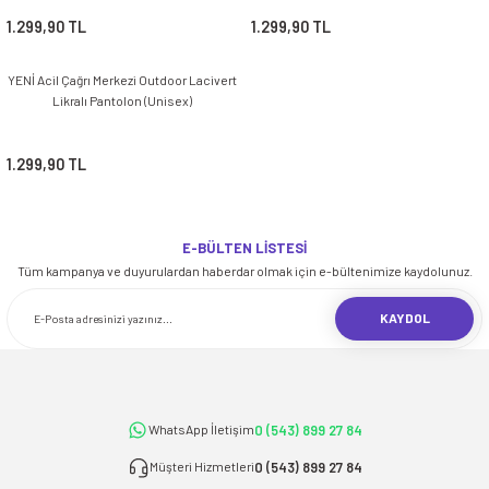
İ
HİRT
ı Takımlar
LAR
HİRTLER
İ
1.299,90 TL
1.299,90 TL
İ
HİRT
ı Takımlar
LAR
HİRTLER
İ
E
astikli Paça) ve Fermuarlı Likralı Takım
YENİ Acil Çağrı Merkezi Outdoor Lacivert
E
astikli Paça) ve Fermuarlı Likralı Takım
Likralı Pantolon (Unisex)
OKART ÇEŞİTLERİ
OKART ÇEŞİTLERİ
1.299,90 TL
I
r
I
r
E-BÜLTEN LİSTESİ
Tüm kampanya ve duyurulardan haberdar olmak için e-bültenimize kaydolunuz.
KAYDOL
0 (543) 899 27 84
WhatsApp İletişim
0 (543) 899 27 84
Müşteri Hizmetleri