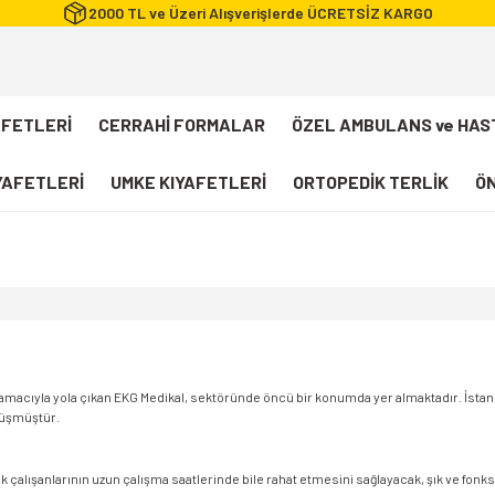
2000 TL ve Üzeri Alışverişlerde ÜCRETSİZ KARGO
AFETLERİ
CERRAHİ FORMALAR
ÖZEL AMBULANS ve HAS
IYAFETLERİ
UMKE KIYAFETLERİ
ORTOPEDİK TERLİK
ÖN
FLEXCOOL Likralı Takım Scrubs
Desenli Forma
112 Acil Sağlık T-shirt
Paramedik T-shirt
112 Acil Sağlık Pantolon
amak amacıyla yola çıkan EKG Medikal, sektöründe öncü bir konumda yer almaktadır. İstan
önüşmüştür.
Paramedik Pantolon
112 Paramedik Yelek
ık çalışanlarının uzun çalışma saatlerinde bile rahat etmesini sağlayacak, şık ve fo
Beyaz Önlük