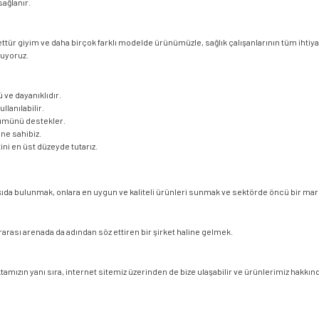
sağlanır.
112 Acil Sağlık Polar
Paramedik Swit
settür giyim ve daha birçok farklı modelde ürünümüzle, sağlık çalışanlarının tüm ihtiy
nuyoruz.
 ve dayanıklıdır.
lanılabilir.
nümünü destekler.
ne sahibiz.
ni en üst düzeyde tutarız.
 katkıda bulunmak, onlara en uygun ve kaliteli ürünleri sunmak ve sektörde öncü bir ma
arası arenada da adından söz ettiren bir şirket haline gelmek.
tamızın yanı sıra, internet sitemiz üzerinden de bize ulaşabilir ve ürünlerimiz hakkında 