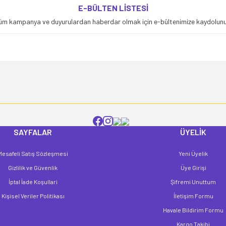
E-BÜLTEN LİSTESİ
üm kampanya ve duyurulardan haberdar olmak için e-bültenimize kaydolunu
SAYFALAR
ÜYELİK
Mesafeli Satış Sözleşmesi
Yeni Üyelik
Gizlilik ve Güvenlik
Üye Girişi
İptal İade Koşullari
Şifremi Unuttum
Kişisel Veriler Politikası
İletişim Formu
Havale Bildirim Formu
Kargo Takibi