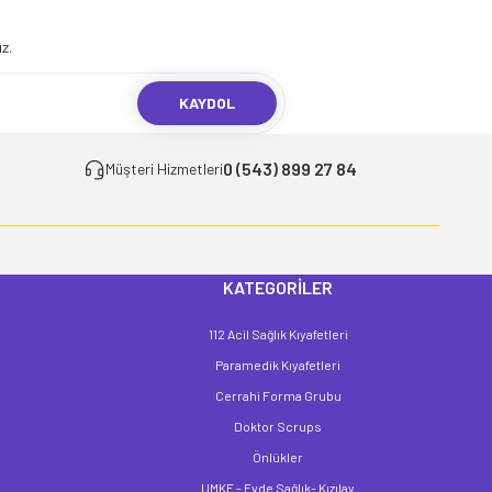
z.
KAYDOL
0 (543) 899 27 84
Müşteri Hizmetleri
KATEGORİLER
112 Acil Sağlık Kıyafetleri
Paramedik Kıyafetleri
Cerrahi Forma Grubu
Doktor Scrups
Önlükler
UMKE - Evde Sağlık- Kızılay