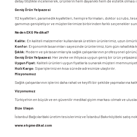
detay titizlikle incelenerek, ürünlerin hem dayanıklı hem de estetik olması 
Geniş Ürün Yelpazesi
112 kıyafetleri, paramedik kıyafetleri, hemşire formaları, doktor scrubs, te
gamımızı genişletiyor ve müşterilerimize birbirinden farklı seçenekler su
Neden EKG Medikal?
Kalite:
En kaliteli malzemeler kullanılarak üretilen ürünlerimiz, uzun ömürlü
Konfor:
Ergonomik tasarımları sayesinde ürünlerimiz, tüm gün rahatlıkla kul
Şıklık:
Modern ve şık tasarımlarıyla sağlık çalışanlarının profesyonel görü
Geniş Ürün Yelpazesi:
Her zevke ve ihtiyaca uygun geniş bir ürün yelpazesi
Uygun Fiyat:
Kaliteli ürünleri uygun fiyatlarla sunarak müşteri memnuniyeti
Hızlı Kargo:
Siparişleriniz en kısa sürede adresinize ulaştırılır.
Misyonumuz
Sağlık çalışanlarının işlerini daha rahat ve keyifli bir şekilde yapmalarına
Vizyonumuz
Türkiye'nin en büyük ve en güvenilir medikal giyim markası olmak ve uluslar
Bize Ulaşın
İstanbul Bağcılar'daki üretim tesislerimiz ve İstanbul Bakırköy'deki satış nok
www.ekgmedikal.com