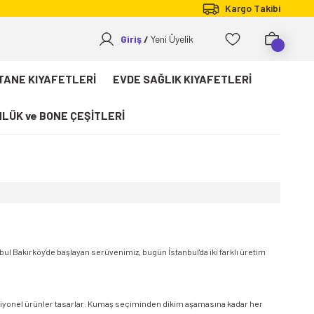
Kargo Takibi
Giriş
Yeni Üyelik
TANE KIYAFETLERİ
EVDE SAĞLIK KIYAFETLERİ
LÜK ve BONE ÇEŞİTLERİ
bul Bakırköy'de başlayan serüvenimiz, bugün İstanbul'da iki farklı üretim
nksiyonel ürünler tasarlar. Kumaş seçiminden dikim aşamasına kadar her