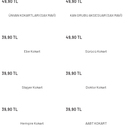
49,90 TL
49,90 TL
ÜNVAN KOKARTLARI (SAX MAVİ)
KAN GRUBU AKSESUAR (SAX MAVİ)
39,90 TL
49,90 TL
Ebe Kokart
Sürücü Kokart
39,90 TL
39,90 TL
Stajyer Kokart
Doktor Kokart
39,90 TL
39,90 TL
Hemşire Kokart
AABT KOKART