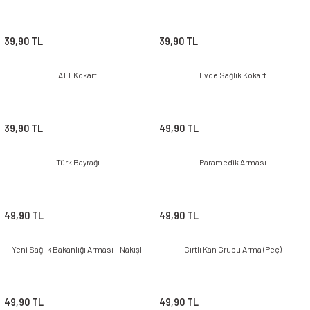
39,90 TL
39,90 TL
ATT Kokart
Evde Sağlık Kokart
39,90 TL
49,90 TL
Türk Bayrağı
Paramedik Arması
49,90 TL
49,90 TL
Yeni Sağlık Bakanlığı Arması - Nakışlı
Cırtlı Kan Grubu Arma (Peç)
49,90 TL
49,90 TL