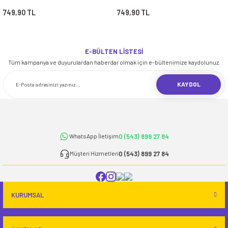
İ
HİRT
ı Takımlar
LAR
HİRTLER
İ
749,90 TL
749,90 TL
İ
HİRT
ı Takımlar
LAR
HİRTLER
İ
E
astikli Paça) ve Fermuarlı Likralı Takım
E
astikli Paça) ve Fermuarlı Likralı Takım
E-BÜLTEN LİSTESİ
OKART ÇEŞİTLERİ
Tüm kampanya ve duyurulardan haberdar olmak için e-bültenimize kaydolunuz.
OKART ÇEŞİTLERİ
KAYDOL
I
r
I
r
0 (543) 899 27 84
WhatsApp İletişim
0 (543) 899 27 84
Müşteri Hizmetleri
KURUMSAL