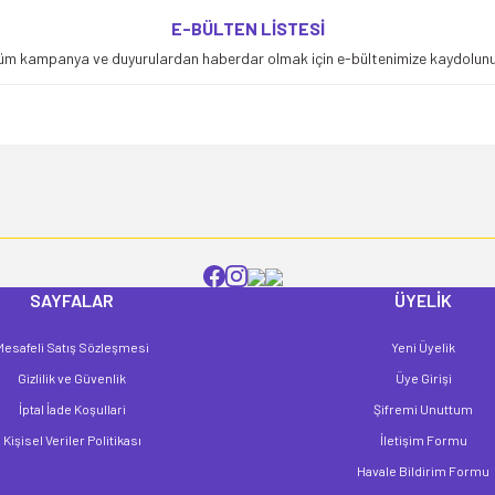
E-BÜLTEN LİSTESİ
üm kampanya ve duyurulardan haberdar olmak için e-bültenimize kaydolunu
SAYFALAR
ÜYELİK
Mesafeli Satış Sözleşmesi
Yeni Üyelik
Gizlilik ve Güvenlik
Üye Girişi
İptal İade Koşullari
Şifremi Unuttum
Kişisel Veriler Politikası
İletişim Formu
Havale Bildirim Formu