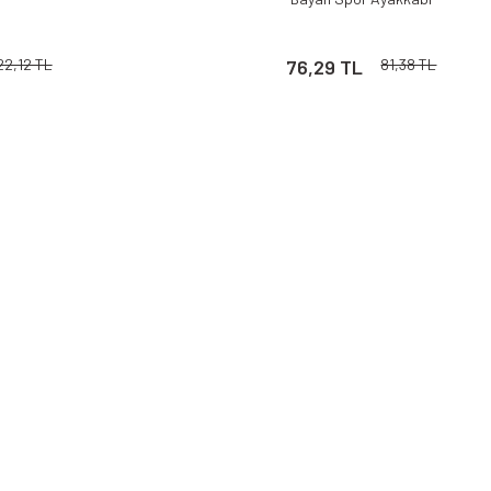
112 Acil Sağlık Polar
Paramedik Swit
22,12 TL
76,29 TL
81,38 TL