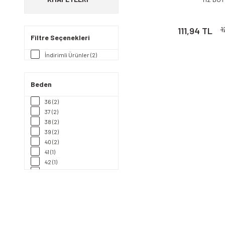
111,94 TL
1
Filtre Seçenekleri
İndirimli Ürünler (2)
Beden
36 (2)
37 (2)
38 (2)
39 (2)
40 (2)
41 (1)
42 (1)
43 (1)
44 (1)