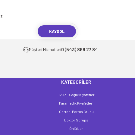
z.
KAYDOL
0 (543) 899 27 84
Müşteri Hizmetleri
KATEGORİLER
112 Acil Sağlık Kıyafetleri
Paramedik Kıyafetleri
Cerrahi Forma Grubu
Doktor Scrups
Önlükler