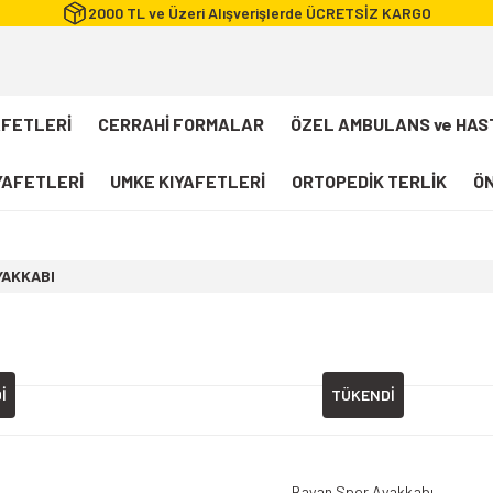
2000 TL ve Üzeri Alışverişlerde ÜCRETSİZ KARGO
AFETLERİ
CERRAHİ FORMALAR
ÖZEL AMBULANS ve HAS
IYAFETLERİ
UMKE KIYAFETLERİ
ORTOPEDİK TERLİK
ÖN
FLEXCOOL Likralı Takım Scrubs
YAKKABI
Desenli Forma
112 Acil Sağlık T-shirt
Paramedik T-shirt
112 Acil Sağlık Pantolon
İ
TÜKENDİ
Paramedik Pantolon
112 Paramedik Yelek
Beyaz Önlük
Bayan Spor Ayakkabı