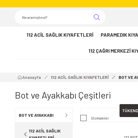
112 ACİL SAĞLIK KIYAFETLERİ
PARAMEDIK KIY
112 ÇAĞRI MERKEZİ K
Anasayfa
112 ACİL SAĞLIK KIYAFETLERİ
BOT VE A
Bot ve Ayakkabı Çeşitleri
TÜKEND
BOT VE AYAKKABI
Stoktakiler
112 ACİL SAĞLIK
KIYAFETLERİ
112 BOT