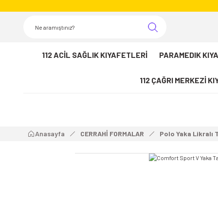
112 ACİL SAĞLIK KIYAFETLERİ
PARAMEDIK KIY
112 ÇAĞRI MERKEZİ K
Anasayfa
CERRAHİ FORMALAR
Polo Yaka Likralı 