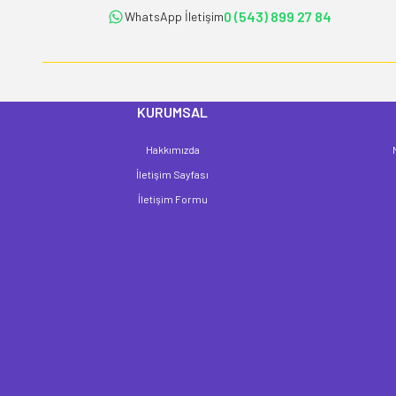
Ürün fiyatı diğer sitelerden daha pahalı.
0 (543) 899 27 84
WhatsApp İletişim
Bu ürüne benzer farklı alternatifler olmalı.
KURUMSAL
Hakkımızda
İletişim Sayfası
İletişim Formu