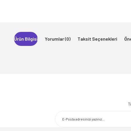
Ürün Bilgisi
Yorumlar (0)
Taksit Seçenekleri
Öne
Bu ürünün fiyat bilgisi, resim, ürün açıklamalarında ve diğer konularda 
Görüş ve önerileriniz için teşekkür ederiz.
T
Ürün resmi kalitesiz, bozuk veya görüntülenemiyor.
Ürün açıklamasında eksik bilgiler bulunuyor.
Ürün bilgilerinde hatalar bulunuyor.