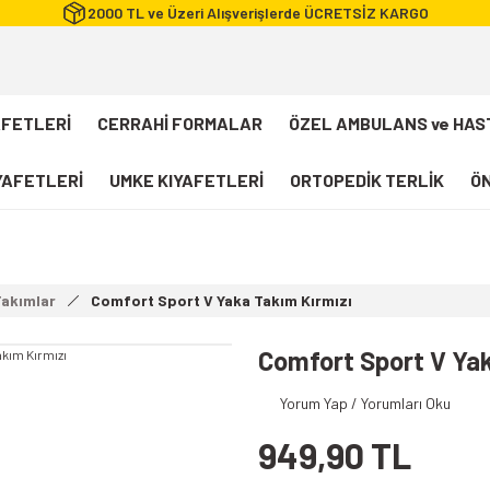
2000 TL ve Üzeri Alışverişlerde ÜCRETSİZ KARGO
AFETLERİ
CERRAHİ FORMALAR
ÖZEL AMBULANS ve HAS
IYAFETLERİ
UMKE KIYAFETLERİ
ORTOPEDİK TERLİK
ÖN
FLEXCOOL Likralı Takım Scrubs
Desenli Forma
Takımlar
Comfort Sport V Yaka Takım Kırmızı
112 Acil Sağlık T-shirt
Paramedik T-shirt
Comfort Sport V Yak
112 Acil Sağlık Pantolon
Yorum Yap / Yorumları Oku
Paramedik Pantolon
949,90 TL
112 Paramedik Yelek
Beyaz Önlük