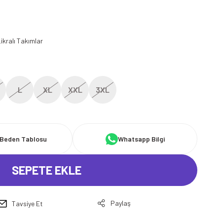
ikralı Takımlar
L
XL
XXL
3XL
Beden Tablosu
Whatsapp Bilgi
SEPETE EKLE
Paylaş
Tavsiye Et