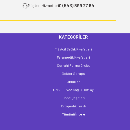
0 (543) 899 27 84
Müşteri Hizmetleri
KATEGORİLER
112 Acil Sağlık Kıyafetleri
Paramedik Kıyafetleri
Cerrahi Forma Grubu
Doktor Scrups
Önlükler
UMKE - Evde Sağlık- Kızılay
Bone Çeşitleri
Ortopedik Terlik
Tümünü İncele