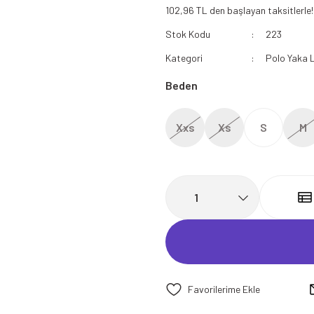
102,96 TL den başlayan taksitlerle!
112 Acil Sağlık Polar
Stok Kodu
223
Paramedik Swit
Kategori
Polo Yaka L
Beden
Xxs
Xs
S
M