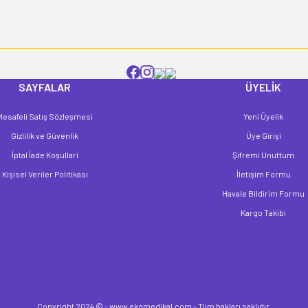
SAYFALAR
ÜYELİK
Mesafeli Satış Sözleşmesi
Yeni Üyelik
Gönder
Gizlilik ve Güvenlik
Üye Girişi
İptal İade Koşullari
Şifremi Unuttum
Kişisel Veriler Politikası
İletişim Formu
Havale Bildirim Formu
Kargo Takibi
Copyright 2024 © - www.ekgmedikal.com - Tüm hakları saklıdır.