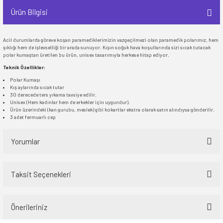
Ürün Bilgisi
Acil durumlarda göreve koşan paramediklerimizin vazgeçilmezi olan paramedik polarımız, hem
şıklığı hem de işlevselliği bir arada sunuyor. Kışın soğuk hava koşullarında sizi sıcak tutacak
polar kumaştan üretilen bu ürün, unisex tasarımıyla herkese hitap ediyor.
Teknik Özellikler:
Polar Kumaşı
Kış aylarında sıcak tutar
30 derecede ters yıkama tavsiye edilir.
Unisex (Hem kadınlar hem de erkekler için uygundur).
Ürün üzerindeki (kan gurubu, meslek) gibi kokartlar ekstra olarak satın alındıysa gönderilir.
3 adet fermuarlı cep
Yorumlar
Taksit Seçenekleri
Bu ürüne ilk yorumu siz yapın!
Önerileriniz
Yorum Yaz