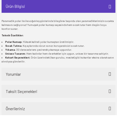
Ürün Bilgisi
Paramedik polar ile ile soğuk kış günlerinde bile görev başında olan paramediklerimizin sıcakta
kalmasını sağlıyoruz! Yumuşak polar kumaşı sayesinde hem sıcak tutar hem de gün boyu
konfor sunar.
Teknik Özellikler:
Polar Kumaşı:
Yüksek kaliteli polar kumaştan üretilmiştir.
Sıcak Tutma:
Kış aylarında vücut ısınızı koruyarak sizi sıcak tutar.
Yıkama:
30 derecede ters çevirerek yıkamaya uygundur.
Unisex Tasarım:
Hem kadınlar hem de erkekler için uygun, unisex bir tasarıma sahiptir.
Kokart Seçenekleri:
Ürün üzerindeki (kan gurubu, meslek) gibi kokartlar ekstra olarak satın
alındıysa gönderilir.
Yorumlar
Taksit Seçenekleri
Bu ürüne ilk yorumu siz yapın!
Önerileriniz
Yorum Yaz