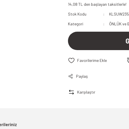
14,08 TL den başlayan taksitlerle!
112 Acil Sağlık Polar
Stok Kodu
KLSUW23
Paramedik Swit
Kategori
ÖNLÜK ve 
Paylaş
Karşılaştır
rileriniz