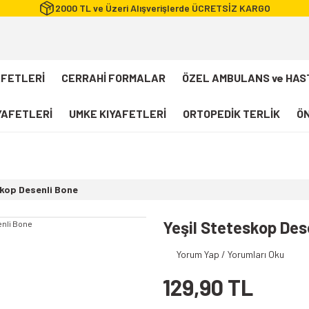
2000 TL ve Üzeri Alışverişlerde ÜCRETSİZ KARGO
AFETLERİ
CERRAHİ FORMALAR
ÖZEL AMBULANS ve HAS
IYAFETLERİ
UMKE KIYAFETLERİ
ORTOPEDİK TERLİK
ÖN
FLEXCOOL Likralı Takım Scrubs
Desenli Forma
skop Desenli Bone
112 Acil Sağlık T-shirt
Paramedik T-shirt
Yeşil Steteskop Des
112 Acil Sağlık Pantolon
Yorum Yap / Yorumları Oku
Paramedik Pantolon
129,90 TL
112 Paramedik Yelek
Beyaz Önlük