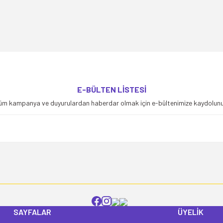
yetersiz gördüğünüz noktaları öneri formunu kullanarak tarafımıza iletebilirsiniz
E-BÜLTEN LİSTESİ
Bu ürüne ilk yorumu siz yapın!
üm kampanya ve duyurulardan haberdar olmak için e-bültenimize kaydolunu
Yorum Yaz
SAYFALAR
ÜYELİK