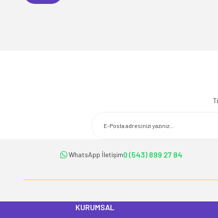
Bu ürünün fiyat bilgisi, resim, ürün açıklamalarında ve diğer konularda 
Görüş ve önerileriniz için teşekkür ederiz.
T
Ürün resmi kalitesiz, bozuk veya görüntülenemiyor.
Ürün açıklamasında eksik bilgiler bulunuyor.
Ürün bilgilerinde hatalar bulunuyor.
Ürün fiyatı diğer sitelerden daha pahalı.
0 (543) 899 27 84
WhatsApp İletişim
Bu ürüne benzer farklı alternatifler olmalı.
KURUMSAL