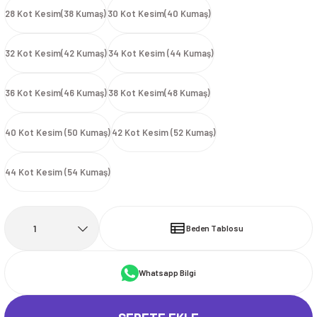
28 Kot Kesim(38 Kumaş)
30 Kot Kesim(40 Kumaş)
İ
HİRT
ı Takımlar
LAR
HİRTLER
İ
İ
HİRT
ı Takımlar
LAR
HİRTLER
İ
E
astikli Paça) ve Fermuarlı Likralı Takım
32 Kot Kesim(42 Kumaş)
34 Kot Kesim (44 Kumaş)
E
astikli Paça) ve Fermuarlı Likralı Takım
OKART ÇEŞİTLERİ
OKART ÇEŞİTLERİ
36 Kot Kesim(46 Kumaş)
38 Kot Kesim(48 Kumaş)
I
r
I
r
40 Kot Kesim (50 Kumaş)
42 Kot Kesim (52 Kumaş)
44 Kot Kesim (54 Kumaş)
Beden Tablosu
Whatsapp Bilgi