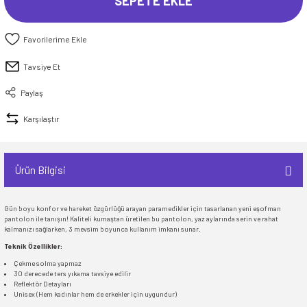
SEPETE EKLE
Tavsiye Et
Paylaş
Karşılaştır
Ürün Bilgisi
Gün boyu konfor ve hareket özgürlüğü arayan paramedikler için tasarlanan yeni eşofman
pantolon ile tanışın! Kaliteli kumaştan üretilen bu pantolon, yaz aylarında serin ve rahat
kalmanızı sağlarken, 3 mevsim boyunca kullanım imkanı sunar.
Teknik Özellikler:
Çekme solma yapmaz
30 derecede ters yıkama tavsiye edilir
Reflektör Detayları
Unisex (Hem kadınlar hem de erkekler için uygundur)