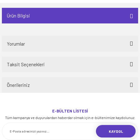
Ürün Bilgisi
Yorumlar
Taksit Seçenekleri
Bu ürüne ilk yorumu siz yapın!
Önerileriniz
Yorum Yaz
Bu ürünün fiyat bilgisi, resim, ürün açıklamalarında ve diğer konularda
yetersiz gördüğünüz noktaları öneri formunu kullanarak tarafımıza
E-BÜLTEN LİSTESİ
iletebilirsiniz.
Tüm kampanya ve duyurulardan haberdar olmak için e-bültenimize kaydolunuz.
Görüş ve önerileriniz için teşekkür ederiz.
KAYDOL
Ürün resmi kalitesiz, bozuk veya görüntülenemiyor.