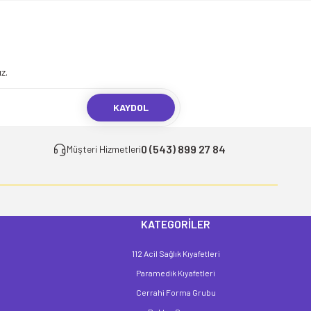
.
z.
KAYDOL
0 (543) 899 27 84
Müşteri Hizmetleri
KATEGORİLER
112 Acil Sağlık Kıyafetleri
Paramedik Kıyafetleri
Cerrahi Forma Grubu