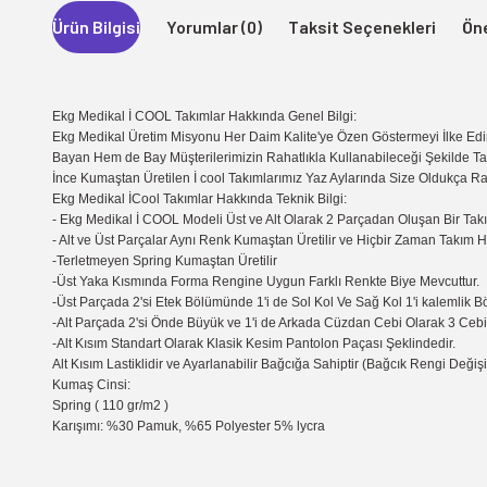
Ürün Bilgisi
Yorumlar (0)
Taksit Seçenekleri
Öne
Ekg Medikal İ COOL Takımlar Hakkında Genel Bilgi:
Ekg Medikal Üretim Misyonu Her Daim Kalite'ye Özen Göstermeyi İlke Edi
Bayan Hem de Bay Müşterilerimizin Rahatlıkla Kullanabileceği Şekilde Tasa
İnce Kumaştan Üretilen İ cool Takımlarımız Yaz Aylarında Size Oldukça Rah
Ekg Medikal İCool Takımlar Hakkında Teknik Bilgi:
- Ekg Medikal İ COOL Modeli Üst ve Alt Olarak 2 Parçadan Oluşan Bir Takı
- Alt ve Üst Parçalar Aynı Renk Kumaştan Üretilir ve Hiçbir Zaman Takım 
-Terletmeyen Spring Kumaştan Üretilir
-Üst Yaka Kısmında Forma Rengine Uygun Farklı Renkte Biye Mevcuttur.
-Üst Parçada 2'si Etek Bölümünde 1'i de Sol Kol Ve Sağ Kol 1'i kalemlik 
-Alt Parçada 2'si Önde Büyük ve 1'i de Arkada Cüzdan Cebi Olarak 3 Cebi 
-Alt Kısım Standart Olarak Klasik Kesim Pantolon Paçası Şeklindedir.
Alt Kısım Lastiklidir ve Ayarlanabilir Bağcığa Sahiptir (Bağcık Rengi Değişik
Kumaş Cinsi:
Spring ( 110 gr/m2 )
Karışımı: %30 Pamuk, %65 Polyester 5% lycra