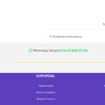
Bu ürünün fiyat bilgisi, resim, ürün açıklamalarında ve diğer konularda 
Görüş ve önerileriniz için teşekkür ederiz.
T
Ürün resmi kalitesiz, bozuk veya görüntülenemiyor.
Ürün açıklamasında eksik bilgiler bulunuyor.
Ürün bilgilerinde hatalar bulunuyor.
Ürün fiyatı diğer sitelerden daha pahalı.
0 (543) 899 27 84
WhatsApp İletişim
Bu ürüne benzer farklı alternatifler olmalı.
KURUMSAL
Hakkımızda
İletişim Sayfası
İletişim Formu