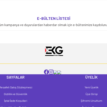
yetersiz gördüğünüz noktaları öneri formunu kullanarak tarafımıza iletebilirsiniz
E-BÜLTEN LİSTESİ
Bu ürüne ilk yorumu siz yapın!
üm kampanya ve duyurulardan haberdar olmak için e-bültenimize kaydolunu
Yorum Yaz
SAYFALAR
ÜYELİK
Mesafeli Satış Sözleşmesi
Yeni Üyelik
Gönder
Gizlilik ve Güvenlik
Üye Girişi
İptal İade Koşullari
Şifremi Unuttum