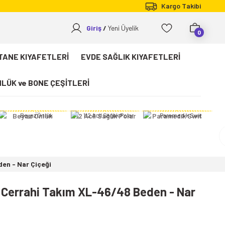
Kargo Takibi
Giriş
Yeni Üyelik
0
TANE KIYAFETLERİ
EVDE SAĞLIK KIYAFETLERİ
LÜK ve BONE ÇEŞİTLERİ
Beyaz Önlük
112 Acil Sağlık Polar
Paramedik Swit
den - Nar Çiçeği
lı Cerrahi Takım XL-46/48 Beden - Nar