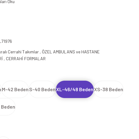
ları Oku
_71976
kralı Cerrahi Takımlar
,
ÖZEL AMBULANS ve HASTANE
Rİ
,
CERRAHİ FORMALAR
n
M-42 Beden
S-40 Beden
XL-46/48 Beden
XS-38 Beden
 Beden