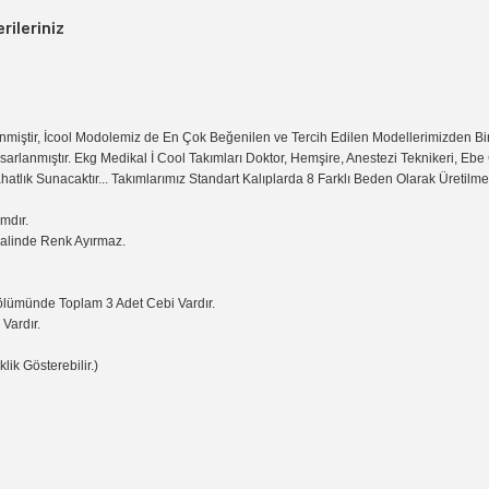
rileriniz
nmiştir, İcool Modolemiz de En Çok Beğenilen ve Tercih Edilen Modellerimizden Bi
rlanmıştır. Ekg Medikal İ Cool Takımları Doktor, Hemşire, Anestezi Teknikeri, Ebe G
atlık Sunacaktır... Takımlarımız Standart Kalıplarda 8 Farklı Beden Olarak Üretilme
mdır.
Halinde Renk Ayırmaz.
Bölümünde Toplam 3 Adet Cebi Vardır.
Vardır.
lik Gösterebilir.)