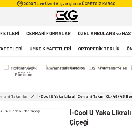
2000 TL ve Üzeri Alışverişlerde ÜCRETSİZ KARGO
AFETLERİ
CERRAHİ FORMALAR
ÖZEL AMBULANS ve HAS
IYAFETLERİ
UMKE KIYAFETLERİ
ORTOPEDİK TERLİK
ÖN
112 Acil Sağlık
Paramedik Pantolon
112 Paramedik Yelek
Pantolon
errahi Takımlar
İ-Cool U Yaka Likralı Cerrahi Takım XL-46/48 Be
İ-Cool U Yaka Likra
Çiçeği