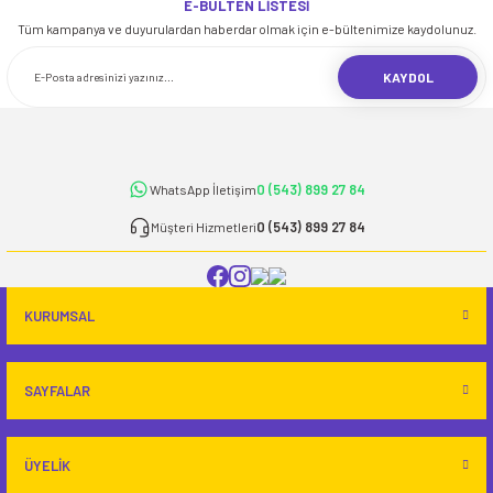
E-BÜLTEN LİSTESİ
iletebilirsiniz.
Tüm kampanya ve duyurulardan haberdar olmak için e-bültenimize kaydolunuz.
Görüş ve önerileriniz için teşekkür ederiz.
KAYDOL
Ürün resmi kalitesiz, bozuk veya görüntülenemiyor.
Ürün açıklamasında eksik bilgiler bulunuyor.
Ürün bilgilerinde hatalar bulunuyor.
0 (543) 899 27 84
WhatsApp İletişim
Ürün fiyatı diğer sitelerden daha pahalı.
Bu ürüne benzer farklı alternatifler olmalı.
0 (543) 899 27 84
Müşteri Hizmetleri
KURUMSAL
Gönder
SAYFALAR
ÜYELİK