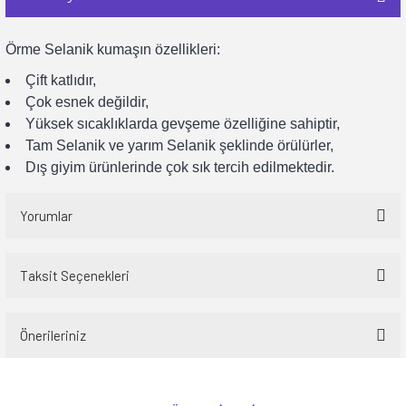
Örme Selanik kumaşın özellikleri:
Çift katlıdır,
Çok esnek değildir,
Yüksek sıcaklıklarda gevşeme özelliğine sahiptir,
Tam Selanik ve yarım Selanik şeklinde örülürler,
Dış giyim ürünlerinde çok sık tercih edilmektedir.
Yorumlar
Taksit Seçenekleri
Bu ürüne ilk yorumu siz yapın!
Önerileriniz
Yorum Yaz
Bu ürünün fiyat bilgisi, resim, ürün açıklamalarında ve diğer konularda
yetersiz gördüğünüz noktaları öneri formunu kullanarak tarafımıza