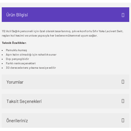
Ürün Bilgisi
112 Acil Sağlık personeli için özel olarak tasarlanmış, şık ve konforlu Sıfır Yaka Lacivert Swit,
reglan kol kesimi ve unisex yapısıyla her bedene mükemmel uyum sağlar.
Teknik Özellikler:
Pamuklu kumaş
Aşırı kalın olmadığı için rahatlık sunar
Dışı penye gibidir
Farklı renk seçenekleri
30 derecede ters yıkama tavsiye edilir
Yorumlar
Taksit Seçenekleri
Bu ürüne ilk yorumu siz yapın!
Önerileriniz
Yorum Yaz