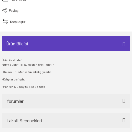
Paylaş
Karşılaştır
Ürün Bilgisi
Ürün özellikleri
-Dry touch fileli kumaştan üretilmiştir.
-Unisex üründür kadın erkek giyebilir.
-Kalıplar geniştir.
-Manken 170 boy 58 kilo S beden
Yorumlar
Taksit Seçenekleri
Bu ürüne ilk yorumu siz yapın!