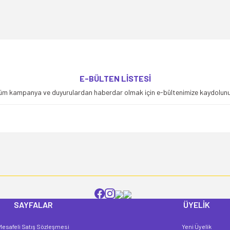
yetersiz gördüğünüz noktaları öneri formunu kullanarak tarafımıza iletebilirsiniz
E-BÜLTEN LİSTESİ
Bu ürüne ilk yorumu siz yapın!
üm kampanya ve duyurulardan haberdar olmak için e-bültenimize kaydolunu
Yorum Yaz
SAYFALAR
ÜYELİK
Mesafeli Satış Sözleşmesi
Yeni Üyelik