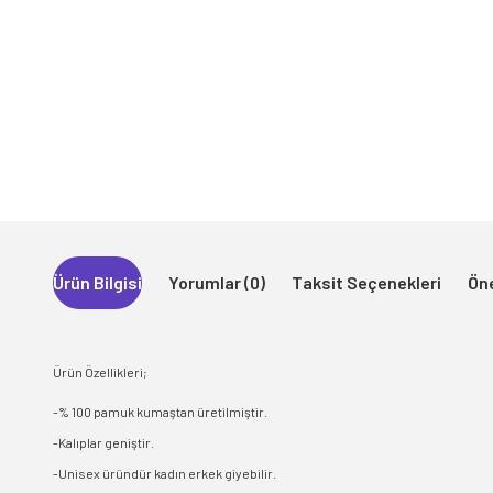
Ürün Bilgisi
Yorumlar (0)
Taksit Seçenekleri
Öne
Ürün Özellikleri;
-% 100 pamuk kumaştan üretilmiştir.
-Kalıplar geniştir.
-Unisex üründür kadın erkek giyebilir.