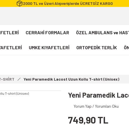
2000 TL ve Üzeri Alışverişlerde ÜCRETSİZ KARGO
AFETLERİ
CERRAHİ FORMALAR
ÖZEL AMBULANS ve HAS
IYAFETLERİ
UMKE KIYAFETLERİ
ORTOPEDİK TERLİK
ÖN
FLEXCOOL Likralı Takım Scrubs
Desenli Forma
T-SHİRT
Yeni Paramedik Lacost Uzun Kollu T-shirt (Unisex)
112 Acil Sağlık T-shirt
Paramedik T-shirt
Yeni Paramedik Laco
112 Acil Sağlık Pantolon
Yorum Yap / Yorumları Oku
Paramedik Pantolon
749,90 TL
112 Paramedik Yelek
Beyaz Önlük