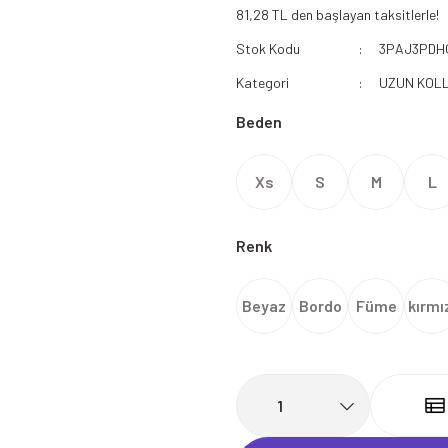
81,28 TL den başlayan taksitlerle!
112 Acil Sağlık Polar
Stok Kodu
3PAJ3PDH
Paramedik Swit
Kategori
UZUN KOLL
Beden
Xs
S
M
L
Renk
Beyaz
Bordo
Füme
kırmı