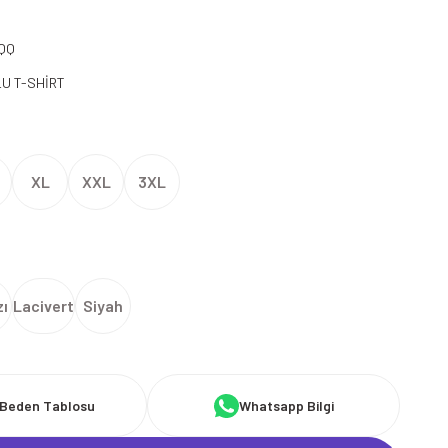
QQ
U T-SHİRT
XL
XXL
3XL
zı
Lacivert
Siyah
Beden Tablosu
Whatsapp Bilgi