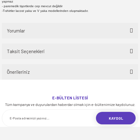
yapmaz
- paremedik tişortlerde cep mevcut değildir
-T-shirtler lacost yaka ve V yaka modellerinden oluşmaktadır.
Yorumlar
Taksit Seçenekleri
Bu ürüne ilk yorumu siz yapın!
Önerileriniz
Yorum Yaz
Bu ürünün fiyat bilgisi, resim, ürün açıklamalarında ve diğer konularda
yetersiz gördüğünüz noktaları öneri formunu kullanarak tarafımıza
E-BÜLTEN LİSTESİ
iletebilirsiniz.
Tüm kampanya ve duyurulardan haberdar olmak için e-bültenimize kaydolunuz.
Görüş ve önerileriniz için teşekkür ederiz.
KAYDOL
Ürün resmi kalitesiz, bozuk veya görüntülenemiyor.
Ürün açıklamasında eksik bilgiler bulunuyor.