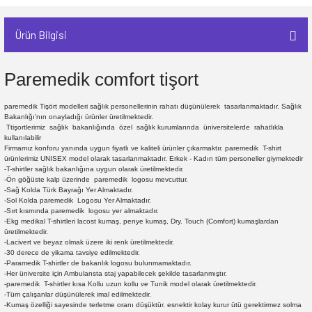
Ürün Bilgisi
Paremedik comfort tişort
paremedik Tişört modelleri sağlık personellerinin rahatı düşünülerek tasarlanmaktadır. Sağlık
Bakanlığı'nın onayladığı ürünler üretilmektedir.
Ttişortlerimiz sağlık bakanlığında özel sağlık kurumlarında üniversitelerde rahatlıkla
kullanılabilir
Firmamız konforu yanında uygun fiyatlı ve kaliteli ürünler çıkarmaktır. paremedik T-shirt
ürünlerimiz UNISEX model olarak tasarlanmaktadır. Erkek - Kadın tüm personeller giymektedir
-T-shirtler sağlık bakanlığına uygun olarak üretilmektedir.
-Ön göğüste kalp üzerinde paremedik logosu mevcuttur.
-Sağ Kolda Türk Bayrağı Yer Almaktadır.
-Sol Kolda paremedik Logosu Yer Almaktadır.
-Sırt kısmında paremedik logosu yer almaktadır.
-Ekg medikal T-shirtleri lacost kumaş, penye kumaş, Dry. Touch (Comfort) kumaşlardan
üretilmektedir.
-Lacivert ve beyaz olmak üzere iki renk üretilmektedir.
-30 derece de yikama tavsiye edilmektedir.
-Paramedik T-shirtler de bakanlık logosu bulunmamaktadır.
-Her üniversite için Ambulansta staj yapabilecek şekilde tasarlanmıştır.
-paremedik T-shirtler kısa Kollu uzun kollu ve Tunik model olarak üretilmektedir.
-Tüm çalışanlar düşünülerek imal edilmektedir.
-Kumaş özelliği sayesinde terletme oranı düşüktür. esnektir kolay kurur ütü gerektirmez solma