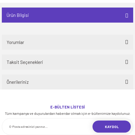
Ürün Bilgisi
Yorumlar
Taksit Seçenekleri
Bu ürüne ilk yorumu siz yapın!
Önerileriniz
Yorum Yaz
Bu ürünün fiyat bilgisi, resim, ürün açıklamalarında ve diğer konularda
yetersiz gördüğünüz noktaları öneri formunu kullanarak tarafımıza
E-BÜLTEN LİSTESİ
iletebilirsiniz.
Tüm kampanya ve duyurulardan haberdar olmak için e-bültenimize kaydolunuz.
Görüş ve önerileriniz için teşekkür ederiz.
KAYDOL
Ürün resmi kalitesiz, bozuk veya görüntülenemiyor.