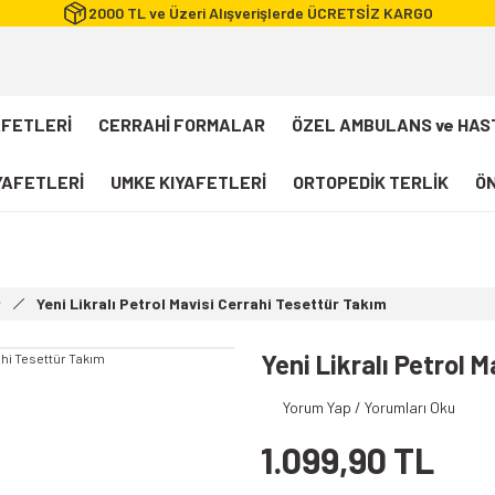
2000 TL ve Üzeri Alışverişlerde ÜCRETSİZ KARGO
AFETLERİ
CERRAHİ FORMALAR
ÖZEL AMBULANS ve HAS
IYAFETLERİ
UMKE KIYAFETLERİ
ORTOPEDİK TERLİK
ÖN
FLEXCOOL Likralı Takım Scrubs
Desenli Forma
r
Yeni Likralı Petrol Mavisi Cerrahi Tesettür Takım
112 Acil Sağlık T-shirt
Paramedik T-shirt
Yeni Likralı Petrol 
112 Acil Sağlık Pantolon
Yorum Yap / Yorumları Oku
Paramedik Pantolon
1.099,90 TL
112 Paramedik Yelek
Beyaz Önlük