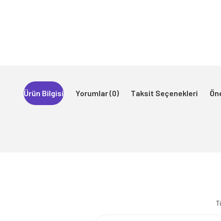
Ürün Bilgisi
Yorumlar (0)
Taksit Seçenekleri
Öne
Bu ürünün fiyat bilgisi, resim, ürün açıklamalarında ve diğer konularda 
Görüş ve önerileriniz için teşekkür ederiz.
T
Ürün resmi kalitesiz, bozuk veya görüntülenemiyor.