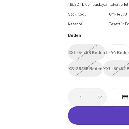
119,22 TL den başlayan taksitlerle!
112 Acil Sağlık Polar
Stok Kodu
GMR14678
Paramedik Swit
Kategori
Tesettür F
Beden
3XL-54/56 Beden
L-44 Bede
XS-36/38 Beden
XXL-50/52 