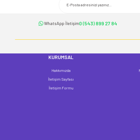
Ürün açıklamasında eksik bilgiler bulunuyor.
Ürün bilgilerinde hatalar bulunuyor.
Ürün fiyatı diğer sitelerden daha pahalı.
0 (543) 899 27 84
WhatsApp İletişim
Bu ürüne benzer farklı alternatifler olmalı.
KURUMSAL
Hakkımızda
İletişim Sayfası
İletişim Formu