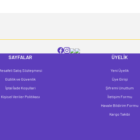
Yorum Yaz
SAYFALAR
ÜYELİK
Mesafeli Satış Sözleşmesi
Yeni Üyelik
Gönder
Gizlilik ve Güvenlik
Üye Girişi
İptal İade Koşullari
Şifremi Unuttum
Kişisel Veriler Politikası
İletişim Formu
Havale Bildirim Formu
Kargo Takibi