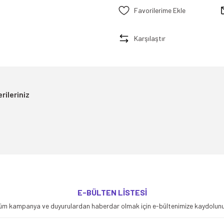
Karşılaştır
rileriniz
yetersiz gördüğünüz noktaları öneri formunu kullanarak tarafımıza iletebilirsiniz
E-BÜLTEN LİSTESİ
Bu ürüne ilk yorumu siz yapın!
üm kampanya ve duyurulardan haberdar olmak için e-bültenimize kaydolunu