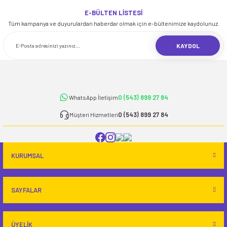
Bu ürünün fiyat bilgisi, resim, ürün açıklamalarında ve diğer konularda
yetersiz gördüğünüz noktaları öneri formunu kullanarak tarafımıza
E-BÜLTEN LİSTESİ
iletebilirsiniz.
Tüm kampanya ve duyurulardan haberdar olmak için e-bültenimize kaydolunuz.
Görüş ve önerileriniz için teşekkür ederiz.
KAYDOL
Ürün resmi kalitesiz, bozuk veya görüntülenemiyor.
Ürün açıklamasında eksik bilgiler bulunuyor.
Ürün bilgilerinde hatalar bulunuyor.
0 (543) 899 27 84
WhatsApp İletişim
Ürün fiyatı diğer sitelerden daha pahalı.
Bu ürüne benzer farklı alternatifler olmalı.
0 (543) 899 27 84
Müşteri Hizmetleri
KURUMSAL
Gönder
SAYFALAR
ÜYELİK