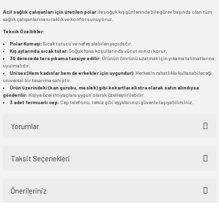
Acil sağlık çalışanları için üretilen polar
ile soğuk kış günlerinde bile görev başında olan tüm
sağlık çalışanlarına sıcaklık ve konfor sunuyoruz.
Teknik Özellikler:
Polar Kumaşı:
Sıcak tutucu ve nefes alabilen yapıdadır.
Kış aylarında sıcak tutar:
Soğuk hava koşullarında vücut ısınızı korur.
30 derecede ters yıkama tavsiye edilir:
Ürünün ömrünü uzatmak için yıkama talimatlarına
uyulmalıdır.
Unisex (Hem kadınlar hem de erkekler için uygundur):
Herkesin rahatlıkla kullanabileceği
universal bir tasarıma sahiptir.
Ürün üzerindeki (kan gurubu, meslek) gibi kokartlar ekstra olarak satın alındıysa
gönderilir:
Kişiye özel ihtiyaçlara uygun olarak özelleştirilebilir.
3 adet fermuarlı cep:
Cep telefonu, telsiz gibi eşyalarınızı güvenle taşıyabilirsiniz.
Yorumlar
Taksit Seçenekleri
Bu ürüne ilk yorumu siz yapın!
Önerileriniz
Yorum Yaz