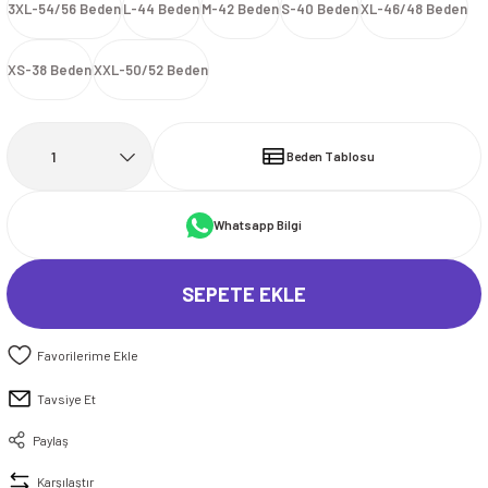
3XL-54/56 Beden
L-44 Beden
M-42 Beden
S-40 Beden
XL-46/48 Beden
İ
HİRT
ı Takımlar
LAR
HİRTLER
İ
İ
HİRT
ı Takımlar
LAR
HİRTLER
İ
XS-38 Beden
XXL-50/52 Beden
E
astikli Paça) ve Fermuarlı Likralı Takım
E
astikli Paça) ve Fermuarlı Likralı Takım
OKART ÇEŞİTLERİ
OKART ÇEŞİTLERİ
Beden Tablosu
I
r
I
r
Whatsapp Bilgi
SEPETE EKLE
Tavsiye Et
Paylaş
Karşılaştır