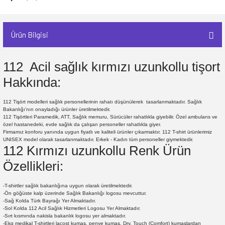
Ürün Bilgisi
112 Acil sağlık kırmızı uzunkollu tişort
Hakkında:
112 Tişört modelleri sağlık personellerinin rahatı düşünülerek tasarlanmaktadır. Sağlık
Bakanlığı'nın onayladığı ürünler üretilmektedir.
112 Tişörtleri Paramedik, ATT, Sağlık memuru, Sürücüler rahatlıkla giyebilir. Özel ambulans ve
özel hastanedeki, evde sağlık da çalışan personeller rahatlıkla giyer.
Firmamız konforu yanında uygun fiyatlı ve kaliteli ürünler çıkarmaktır. 112 T-shirt ürünlerimiz
UNISEX model olarak tasarlanmaktadır. Erkek - Kadın tüm personeller giymektedir.
112 Kırmızı uzunkollu Renk Ürün
Özellikleri:
-T-shirtler sağlık bakanlığına uygun olarak üretilmektedir.
-Ön göğüste kalp üzerinde Sağlık Bakanlığı logosu mevcuttur.
-Sağ Kolda Türk Bayrağı Yer Almaktadır.
-Sol Kolda 112 Acil Sağlık Hizmetleri Logosu Yer Almaktadır.
-Sırt kısmında nakisla bakanlık logosu yer almaktadır.
-Ekg medikal T-shirtleri lacost kumaş, penye kumaş, Dry. Touch (Comfort) kumaşlardan