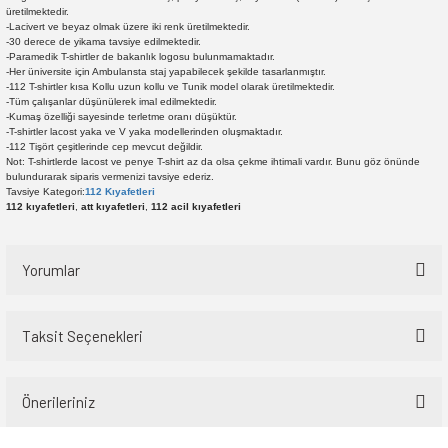
üretilmektedir.
-Lacivert ve beyaz olmak üzere iki renk üretilmektedir.
-30 derece de yikama tavsiye edilmektedir.
-Paramedik T-shirtler de bakanlık logosu bulunmamaktadır.
-Her üniversite için Ambulansta staj yapabilecek şekilde tasarlanmıştır.
-112 T-shirtler kısa Kollu uzun kollu ve Tunik model olarak üretilmektedir.
-Tüm çalışanlar düşünülerek imal edilmektedir.
-Kumaş özelliği sayesinde terletme oranı düşüktür.
-T-shirtler lacost yaka ve V yaka modellerinden oluşmaktadır.
-112 Tişört çeşitlerinde cep mevcut değildir.
Not: T-shirtlerde lacost ve penye T-shirt az da olsa çekme ihtimali vardır. Bunu göz önünde
bulundurarak siparis vermenizi tavsiye ederiz.
Tavsiye Kategori:
112 Kıyafetleri
112 kıyafetleri
,
att kıyafetleri
,
112 acil kıyafetleri
Yorumlar
Taksit Seçenekleri
Bu ürüne ilk yorumu siz yapın!
Önerileriniz
Yorum Yaz