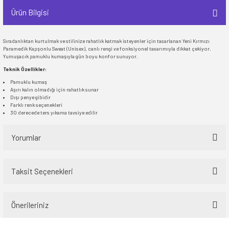
Ürün Bilgisi
Sıradanlıktan kurtulmak ve stilinize rahatlık katmak isteyenler için tasarlanan Yeni Kırmızı
Paramedik Kapşonlu Sweat (Unisex), canlı rengi ve fonksiyonel tasarımıyla dikkat çekiyor.
Yumuşacık pamuklu kumaşıyla gün boyu konfor sunuyor.
Teknik Özellikler:
Pamuklu kumaş
Aşırı kalın olmadığı için rahatlık sunar
Dışı penye gibidir
Farklı renk seçenekleri
30 derecede ters yıkama tavsiye edilir
Yorumlar
Taksit Seçenekleri
Bu ürüne ilk yorumu siz yapın!
Önerileriniz
Yorum Yaz