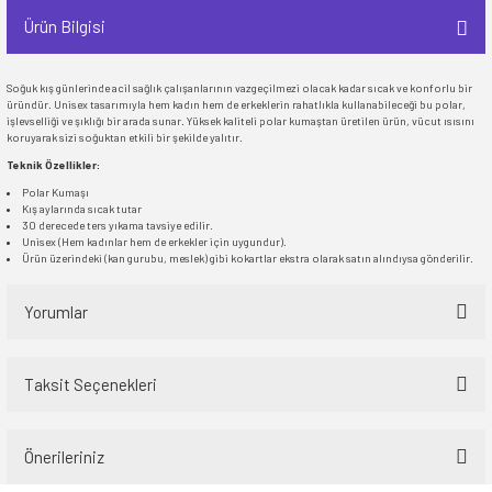
Ürün Bilgisi
Soğuk kış günlerinde acil sağlık çalışanlarının vazgeçilmezi olacak kadar sıcak ve konforlu bir
üründür. Unisex tasarımıyla hem kadın hem de erkeklerin rahatlıkla kullanabileceği bu polar,
işlevselliği ve şıklığı bir arada sunar. Yüksek kaliteli polar kumaştan üretilen ürün, vücut ısısını
koruyarak sizi soğuktan etkili bir şekilde yalıtır.
Teknik Özellikler:
Polar Kumaşı
Kış aylarında sıcak tutar
30 derecede ters yıkama tavsiye edilir.
Unisex (Hem kadınlar hem de erkekler için uygundur).
Ürün üzerindeki (kan gurubu, meslek) gibi kokartlar ekstra olarak satın alındıysa gönderilir.
Yorumlar
Taksit Seçenekleri
Bu ürüne ilk yorumu siz yapın!
Önerileriniz
Yorum Yaz