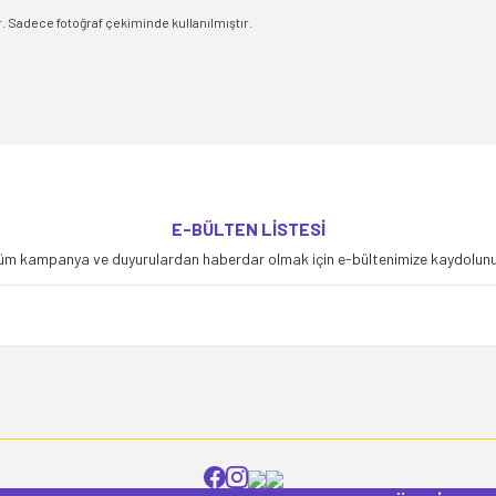
Sadece fotoğraf çekiminde kullanılmıştır.
yetersiz gördüğünüz noktaları öneri formunu kullanarak tarafımıza iletebilirsiniz
E-BÜLTEN LİSTESİ
Bu ürüne ilk yorumu siz yapın!
üm kampanya ve duyurulardan haberdar olmak için e-bültenimize kaydolunu
Yorum Yaz