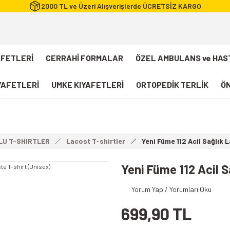
2000 TL ve Üzeri Alışverişlerde ÜCRETSİZ KARGO
AFETLERİ
CERRAHİ FORMALAR
ÖZEL AMBULANS ve HAS
IYAFETLERİ
UMKE KIYAFETLERİ
ORTOPEDİK TERLİK
ÖN
FLEXCOOL Likralı Takım Scrubs
Desenli Forma
LU T-SHIRTLER
Lacost T-shirtler
Yeni Füme 112 Acil Sağlık 
112 Acil Sağlık T-shirt
Paramedik T-shirt
Yeni Füme 112 Acil S
112 Acil Sağlık Pantolon
Yorum Yap / Yorumları Oku
Paramedik Pantolon
699,90 TL
112 Paramedik Yelek
Beyaz Önlük