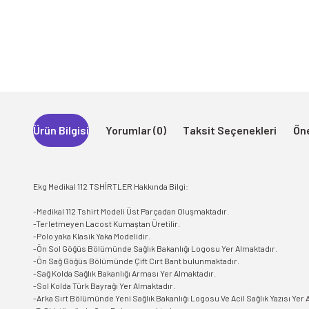
Ürün Bilgisi
Yorumlar (0)
Taksit Seçenekleri
Öne
Ekg Medikal 112 TSHİRTLER Hakkında Bilgi:
-Medikal 112 Tshirt Modeli Üst Parçadan Oluşmaktadır.
-Terletmeyen Lacost Kumaştan Üretilir.
-Polo yaka Klasik Yaka Modelidir.
-Ön Sol Göğüs Bölümünde Sağlık Bakanlığı Logosu Yer Almaktadır.
-Ön Sağ Göğüs Bölümünde Çift Cırt Bant bulunmaktadır.
-Sağ Kolda Sağlık Bakanlığı Arması Yer Almaktadır.
-Sol Kolda Türk Bayrağı Yer Almaktadır.
-Arka Sırt Bölümünde Yeni Sağlık Bakanlığı Logosu Ve Acil Sağlık Yazısı Yer 