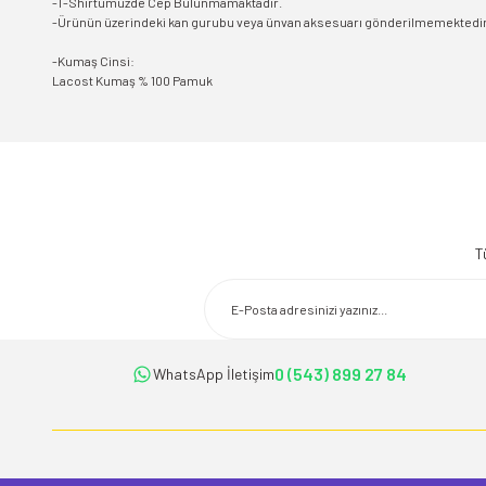
-T-Shirtümüzde Cep Bulunmamaktadır.
-Ürünün üzerindeki kan gurubu veya ünvan aksesuarı gönderilmemektedir. 
-Kumaş Cinsi:
Lacost Kumaş % 100 Pamuk
Bu ürünün fiyat bilgisi, resim, ürün açıklamalarında ve diğer konularda 
Görüş ve önerileriniz için teşekkür ederiz.
T
Ürün resmi kalitesiz, bozuk veya görüntülenemiyor.
Ürün açıklamasında eksik bilgiler bulunuyor.
Ürün bilgilerinde hatalar bulunuyor.
Ürün fiyatı diğer sitelerden daha pahalı.
0 (543) 899 27 84
WhatsApp İletişim
Bu ürüne benzer farklı alternatifler olmalı.