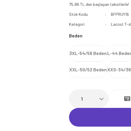
75,86 TL den başlayan taksitlerle!
112 Acil Sağlık Polar
Stok Kodu
BFPRUY16
Paramedik Swit
Kategori
Lacost T-sh
Beden
3XL-54/56 Beden
L-44 Bede
XXL-50/52 Beden
XXS-34/36