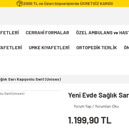
2000 TL ve Üzeri Alışverişlerde ÜCRETSİZ KARGO
AFETLERİ
CERRAHİ FORMALAR
ÖZEL AMBULANS ve HAS
IYAFETLERİ
UMKE KIYAFETLERİ
ORTOPEDİK TERLİK
ÖN
FLEXCOOL Likralı Takım Scrubs
Desenli Forma
ğlık Sarı Kapşonlu Swit (Unisex)
112 Acil Sağlık T-shirt
Paramedik T-shirt
Yeni Evde Sağlık Sa
112 Acil Sağlık Pantolon
Yorum Yap / Yorumları Oku
Paramedik Pantolon
1.199,90 TL
112 Paramedik Yelek
Beyaz Önlük