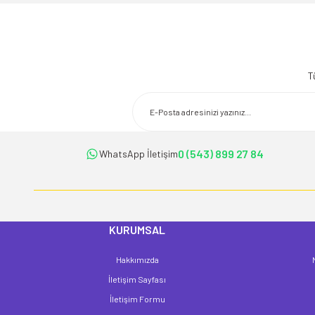
Bu ürünün fiyat bilgisi, resim, ürün açıklamalarında ve diğer konularda 
Görüş ve önerileriniz için teşekkür ederiz.
T
Ürün resmi kalitesiz, bozuk veya görüntülenemiyor.
Ürün açıklamasında eksik bilgiler bulunuyor.
Ürün bilgilerinde hatalar bulunuyor.
Ürün fiyatı diğer sitelerden daha pahalı.
0 (543) 899 27 84
WhatsApp İletişim
Bu ürüne benzer farklı alternatifler olmalı.
KURUMSAL
Hakkımızda
İletişim Sayfası
İletişim Formu