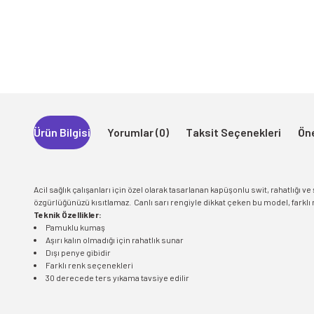
Ürün Bilgisi
Yorumlar (0)
Taksit Seçenekleri
Öne
Acil sağlık çalışanları için özel olarak tasarlanan kapüşonlu swit, rahatlığ
özgürlüğünüzü kısıtlamaz. Canlı sarı rengiyle dikkat çeken bu model, farklı
Teknik Özellikler:
Pamuklu kumaş
Aşırı kalın olmadığı için rahatlık sunar
Dışı penye gibidir
Farklı renk seçenekleri
30 derecede ters yıkama tavsiye edilir