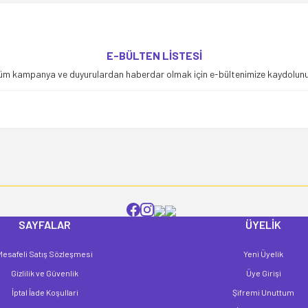
yetersiz gördüğünüz noktaları öneri formunu kullanarak tarafımıza iletebilirsiniz
E-BÜLTEN LİSTESİ
Bu ürüne ilk yorumu siz yapın!
üm kampanya ve duyurulardan haberdar olmak için e-bültenimize kaydolunu
Yorum Yaz
SAYFALAR
ÜYELİK
Mesafeli Satış Sözleşmesi
Yeni Üyelik
Gönder
Gizlilik ve Güvenlik
Üye Girişi
İptal İade Koşullari
Şifremi Unuttum