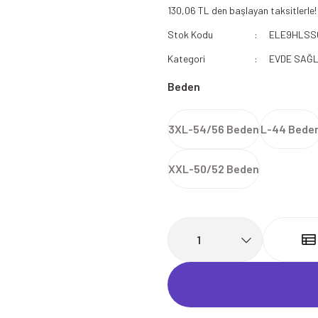
130,06 TL den başlayan taksitlerle!
112 Acil Sağlık Polar
Stok Kodu
ELE9HLSS
Paramedik Swit
Kategori
EVDE SAĞL
Beden
3XL-54/56 Beden
L-44 Bede
XXL-50/52 Beden