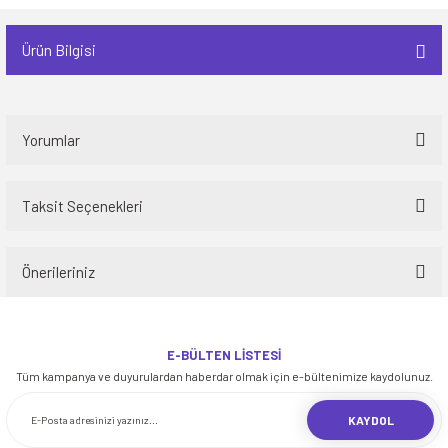
Ürün Bilgisi
Yorumlar
Taksit Seçenekleri
Bu ürüne ilk yorumu siz yapın!
Önerileriniz
Yorum Yaz
Bu ürünün fiyat bilgisi, resim, ürün açıklamalarında ve diğer konularda
yetersiz gördüğünüz noktaları öneri formunu kullanarak tarafımıza
E-BÜLTEN LİSTESİ
iletebilirsiniz.
Tüm kampanya ve duyurulardan haberdar olmak için e-bültenimize kaydolunuz.
Görüş ve önerileriniz için teşekkür ederiz.
KAYDOL
Ürün resmi kalitesiz, bozuk veya görüntülenemiyor.