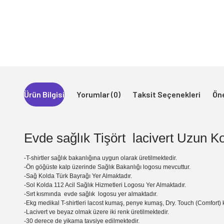
Ürün Bilgisi
Yorumlar (0)
Taksit Seçenekleri
Öne
Evde sağlık Tişört lacivert Uzun Kol
-T-shirtler sağlık bakanlığına uygun olarak üretilmektedir.
-Ön göğüste kalp üzerinde Sağlık Bakanlığı logosu mevcuttur.
-Sağ Kolda Türk Bayrağı Yer Almaktadır.
-Sol Kolda 112 Acil Sağlık Hizmetleri Logosu Yer Almaktadır.
-Sırt kısmında evde sağlık logosu yer almaktadır.
-Ekg medikal T-shirtleri lacost kumaş, penye kumaş, Dry. Touch (Comfort)
-Lacivert ve beyaz olmak üzere iki renk üretilmektedir.
-30 derece de yikama tavsiye edilmektedir.