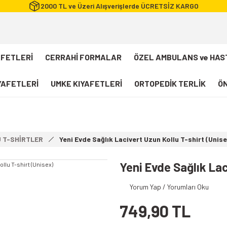
2000 TL ve Üzeri Alışverişlerde ÜCRETSİZ KARGO
AFETLERİ
CERRAHİ FORMALAR
ÖZEL AMBULANS ve HAS
IYAFETLERİ
UMKE KIYAFETLERİ
ORTOPEDİK TERLİK
ÖN
FLEXCOOL Likralı Takım Scrubs
Desenli Forma
 T-SHİRTLER
Yeni Evde Sağlık Lacivert Uzun Kollu T-shirt (Unis
112 Acil Sağlık T-shirt
Paramedik T-shirt
Yeni Evde Sağlık Lac
112 Acil Sağlık Pantolon
Yorum Yap / Yorumları Oku
Paramedik Pantolon
749,90 TL
112 Paramedik Yelek
Beyaz Önlük