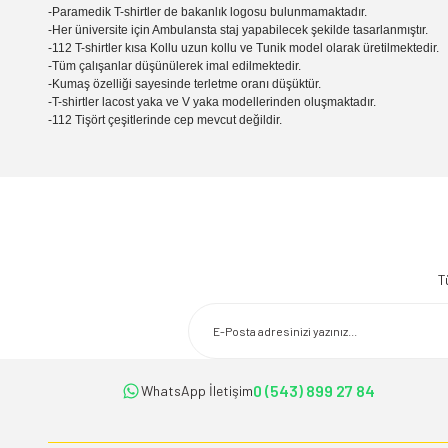
-Paramedik T-shirtler de bakanlık logosu bulunmamaktadır.
-Her üniversite için Ambulansta staj yapabilecek şekilde tasarlanmıştır.
-112 T-shirtler kısa Kollu uzun kollu ve Tunik model olarak üretilmektedir.
-Tüm çalışanlar düşünülerek imal edilmektedir.
-Kumaş özelliği sayesinde terletme oranı düşüktür.
-T-shirtler lacost yaka ve V yaka modellerinden oluşmaktadır.
-112 Tişört çeşitlerinde cep mevcut değildir.
Bu ürünün fiyat bilgisi, resim, ürün açıklamalarında ve diğer konularda 
Görüş ve önerileriniz için teşekkür ederiz.
T
Ürün resmi kalitesiz, bozuk veya görüntülenemiyor.
Ürün açıklamasında eksik bilgiler bulunuyor.
Ürün bilgilerinde hatalar bulunuyor.
Ürün fiyatı diğer sitelerden daha pahalı.
0 (543) 899 27 84
WhatsApp İletişim
Bu ürüne benzer farklı alternatifler olmalı.