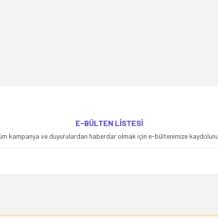
yetersiz gördüğünüz noktaları öneri formunu kullanarak tarafımıza iletebilirsiniz
E-BÜLTEN LİSTESİ
Bu ürüne ilk yorumu siz yapın!
üm kampanya ve duyurulardan haberdar olmak için e-bültenimize kaydolunu
Yorum Yaz