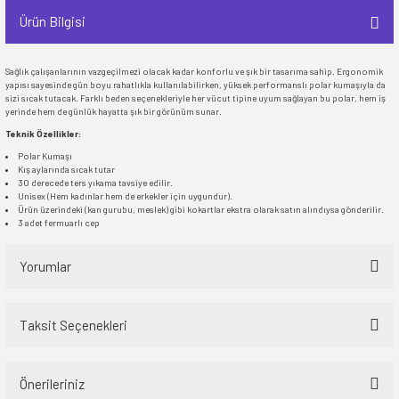
Ürün Bilgisi
Sağlık çalışanlarının vazgeçilmezi olacak kadar konforlu ve şık bir tasarıma sahip. Ergonomik
yapısı sayesinde gün boyu rahatlıkla kullanılabilirken, yüksek performanslı polar kumaşıyla da
sizi sıcak tutacak. Farklı beden seçenekleriyle her vücut tipine uyum sağlayan bu polar, hem iş
yerinde hem de günlük hayatta şık bir görünüm sunar.
Teknik Özellikler:
Polar Kumaşı
Kış aylarında sıcak tutar
30 derecede ters yıkama tavsiye edilir.
Unisex (Hem kadınlar hem de erkekler için uygundur).
Ürün üzerindeki (kan gurubu, meslek) gibi kokartlar ekstra olarak satın alındıysa gönderilir.
3 adet fermuarlı cep
Yorumlar
Taksit Seçenekleri
Bu ürüne ilk yorumu siz yapın!
Önerileriniz