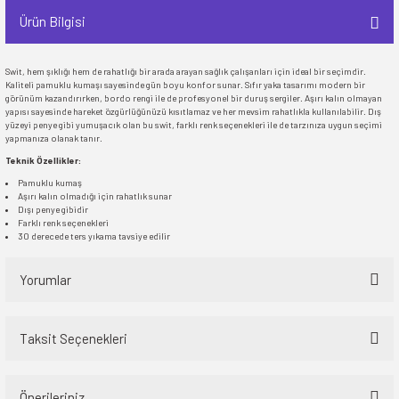
Ürün Bilgisi
Swit, hem şıklığı hem de rahatlığı bir arada arayan sağlık çalışanları için ideal bir seçimdir.
Kaliteli pamuklu kumaşı sayesinde gün boyu konfor sunar. Sıfır yaka tasarımı modern bir
görünüm kazandırırken, bordo rengi ile de profesyonel bir duruş sergiler. Aşırı kalın olmayan
yapısı sayesinde hareket özgürlüğünüzü kısıtlamaz ve her mevsim rahatlıkla kullanılabilir. Dış
yüzeyi penye gibi yumuşacık olan bu swit, farklı renk seçenekleri ile de tarzınıza uygun seçimi
yapmanıza olanak tanır.
Teknik Özellikler:
Pamuklu kumaş
Aşırı kalın olmadığı için rahatlık sunar
Dışı penye gibidir
Farklı renk seçenekleri
30 derecede ters yıkama tavsiye edilir
Yorumlar
Taksit Seçenekleri
Bu ürüne ilk yorumu siz yapın!
Önerileriniz