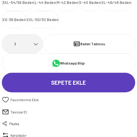
3XL-54/56 Beden
L-44 Beden
M-42 Beden
S-40 Beden
XL-46/48 Beden
İ
HİRT
ı Takımlar
LAR
HİRTLER
İ
İ
HİRT
ı Takımlar
LAR
HİRTLER
İ
XS-38 Beden
XXL-50/52 Beden
E
astikli Paça) ve Fermuarlı Likralı Takım
E
astikli Paça) ve Fermuarlı Likralı Takım
OKART ÇEŞİTLERİ
OKART ÇEŞİTLERİ
Beden Tablosu
I
r
I
r
Whatsapp Bilgi
SEPETE EKLE
Tavsiye Et
Paylaş
Karşılaştır