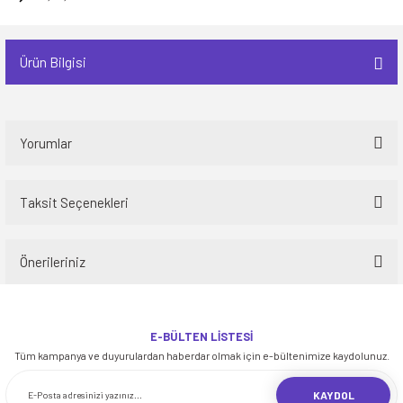
Ürün Bilgisi
Yorumlar
Taksit Seçenekleri
Bu ürüne ilk yorumu siz yapın!
Önerileriniz
Yorum Yaz
Bu ürünün fiyat bilgisi, resim, ürün açıklamalarında ve diğer konularda
yetersiz gördüğünüz noktaları öneri formunu kullanarak tarafımıza
E-BÜLTEN LİSTESİ
iletebilirsiniz.
Tüm kampanya ve duyurulardan haberdar olmak için e-bültenimize kaydolunuz.
Görüş ve önerileriniz için teşekkür ederiz.
KAYDOL