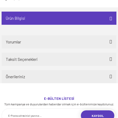
Ürün Bilgisi
Yorumlar
Taksit Seçenekleri
Bu ürüne ilk yorumu siz yapın!
Önerileriniz
Yorum Yaz
Bu ürünün fiyat bilgisi, resim, ürün açıklamalarında ve diğer konularda
yetersiz gördüğünüz noktaları öneri formunu kullanarak tarafımıza
E-BÜLTEN LİSTESİ
iletebilirsiniz.
Tüm kampanya ve duyurulardan haberdar olmak için e-bültenimize kaydolunuz.
Görüş ve önerileriniz için teşekkür ederiz.
KAYDOL