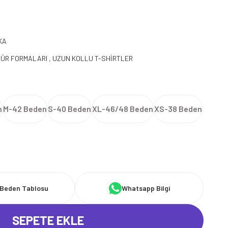
KA
TÜR FORMALARI
,
UZUN KOLLU T-SHİRTLER
n
M-42 Beden
S-40 Beden
XL-46/48 Beden
XS-38 Beden
Beden Tablosu
Whatsapp Bilgi
SEPETE EKLE