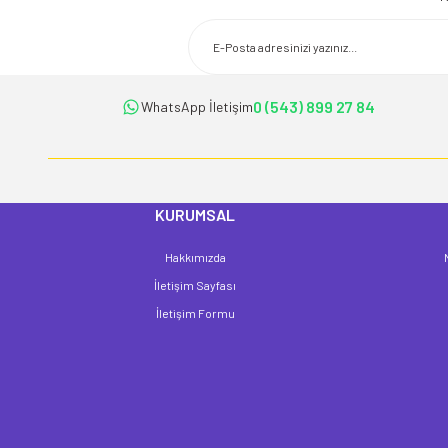
Ürün resmi kalitesiz, bozuk veya görüntülenemiyor.
Ürün açıklamasında eksik bilgiler bulunuyor.
Ürün bilgilerinde hatalar bulunuyor.
Ürün fiyatı diğer sitelerden daha pahalı.
0 (543) 899 27 84
WhatsApp İletişim
Bu ürüne benzer farklı alternatifler olmalı.
KURUMSAL
Hakkımızda
İletişim Sayfası
İletişim Formu