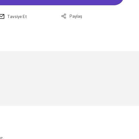
Paylaş
Tavsiye Et
.
z.