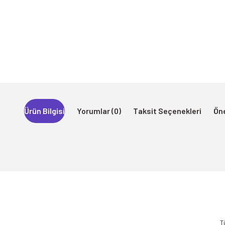
Ürün Bilgisi
Yorumlar (0)
Taksit Seçenekleri
Öne
Bu ürünün fiyat bilgisi, resim, ürün açıklamalarında ve diğer konularda 
Görüş ve önerileriniz için teşekkür ederiz.
T