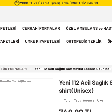
2000 TL ve Üzeri Alışverişlerde ÜCRETSİZ KARGO
AFETLERİ
CERRAHİ FORMALAR
ÖZEL AMBULANS ve HAS
IYAFETLERİ
UMKE KIYAFETLERİ
ORTOPEDİK TERLİK
ÖN
FLEXCOOL Likralı Takım Scrubs
Desenli Forma
TTÜR FORMALARI
Yeni 112 Acil Sağlık Sax Mavisi Lacost Uzun Kol
112 Acil Sağlık T-shirt
Paramedik T-shirt
Yeni 112 Acil Sağlık
112 Acil Sağlık Pantolon
shirt(Unisex)
Paramedik Pantolon
Yorum Yap / Yorumları Oku
112 Paramedik Yelek
Beyaz Önlük