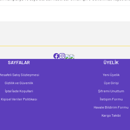
Yorum Yaz
SAYFALAR
ÜYELİK
Mesafeli Satış Sözleşmesi
Yeni Üyelik
Gönder
Gizlilik ve Güvenlik
Üye Girişi
İptal İade Koşullari
Şifremi Unuttum
Kişisel Veriler Politikası
İletişim Formu
Havale Bildirim Formu
Kargo Takibi