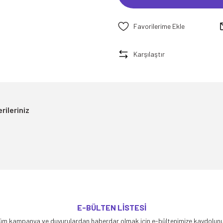
Karşılaştır
rileriniz
yetersiz gördüğünüz noktaları öneri formunu kullanarak tarafımıza iletebilirsiniz
E-BÜLTEN LİSTESİ
Bu ürüne ilk yorumu siz yapın!
üm kampanya ve duyurulardan haberdar olmak için e-bültenimize kaydolunu