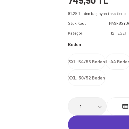
749,90 TL
112 Acil Sağlık Polar
81,28 TL den başlayan taksitlerle!
Paramedik Swit
Stok Kodu
M49R8SYJ
Kategori
112 TESET
Beden
3XL-54/56 Beden
L-44 Bede
XXL-50/52 Beden