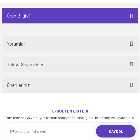
Ürün Bilgisi
Yorumlar
Taksit Seçenekleri
Bu ürüne ilk yorumu siz yapın!
Önerileriniz
Yorum Yaz
Bu ürünün fiyat bilgisi, resim, ürün açıklamalarında ve diğer konularda
yetersiz gördüğünüz noktaları öneri formunu kullanarak tarafımıza
E-BÜLTEN LİSTESİ
iletebilirsiniz.
Tüm kampanya ve duyurulardan haberdar olmak için e-bültenimize kaydolunuz.
Görüş ve önerileriniz için teşekkür ederiz.
KAYDOL
Ürün resmi kalitesiz, bozuk veya görüntülenemiyor.