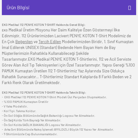
Ürün Bilgisi
EKG Medikal
112 PENYE KOTON T-SHIRT
Hakkında Genel Bilgi:
Medikal
Üretim Misyonu Her Daim
Kalite
'ye Özen Göstermeyi İlke
EKG
Edinmiştir, 112 Ürünlerimizden Lacivert PENYE KOTON T-Shirt Modelimiz de
En Çok
Beğenilen
ve
Tercih Edilen
Modellerimizden Biridir, 1. Sınıf Kumaştan
İmal Edilerek
UNİSEX
(Standart) Bedende Hem Bayan Hem de Bay
Müşterilerimizin Rahatlıkla Kullanabileceği Şekilde
Tasarlanmıştır.EKG
Medikal
PENYE KOTON T-Shirtlerini, 112 ve Acil Serviste
Görev Alan Acil Tıp Teknisyenleri için Özel Tasarlanmıştır. Yapısı Gereği %100
PAMUK Kumaştan Üretilen 112 T-Shirtlerimiz Yaz Aylarında Size Oldukça
Rahatlık Sunacaktır... T-Shirtlerimiz Standart Kalıplarda 8 Farklı Beden ve 2
Farklı Renk Olarak Üretilmektedir.
EKG Medikal 112 PENYE KOTON T-SHIRT Hakkında Teknik Bilgi:
- EKG Medikal 112 PENYE KOTON T-Shirt Modeli Üst Parçadan Oluşmaktadır.
- %100 PAMUK Kumaştan Üretilir
- V Yaka Modelidir.
- Kol Tipi: Takma Koldur.
- Ön Sol Göğüs Bölümünde Sağlık Bakanlığı Logosu Yer Almaktadır.
- Ön Sağ Kolda Türk Bayrağı Yer Almaktadır.
- Ön Sol Kolda SAĞLIK BAKANLIĞI Logosu Yer Almaktadır.
-
Arka Sırt Bölümünde Nakış İşlemeli AYYILDIZLI Büyük 112 Yazısı Yer Almaktadır.
- T-Shirtümüzde Cep Bulunmamaktadır.