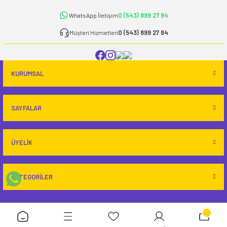
Ürün fiyatı diğer sitelerden daha pahalı.
0 (543) 899 27 84
WhatsApp İletişim
Bu ürüne benzer farklı alternatifler olmalı.
0 (543) 899 27 84
Müşteri Hizmetleri
KURUMSAL
Gönder
SAYFALAR
ÜYELİK
KATEGORİLER
Copyright 2024 © - www.ekgmedikal.com - Tüm hakları saklıdır.