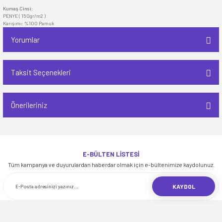
Kumaş Cinsi:
PENYE ( 150gr/m2 )
Karışımı: %100 Pamuk
Yorumlar
Taksit Seçenekleri
Bu ürüne ilk yorumu siz yapın!
Önerileriniz
Yorum Yaz
Bu ürünün fiyat bilgisi, resim, ürün açıklamalarında ve diğer konularda
yetersiz gördüğünüz noktaları öneri formunu kullanarak tarafımıza
iletebilirsiniz.
E-BÜLTEN LİSTESİ
Görüş ve önerileriniz için teşekkür ederiz.
Tüm kampanya ve duyurulardan haberdar olmak için e-bültenimize kaydolunuz.
KAYDOL
Ürün resmi kalitesiz, bozuk veya görüntülenemiyor.
Ürün açıklamasında eksik bilgiler bulunuyor.
Ürün bilgilerinde hatalar bulunuyor.