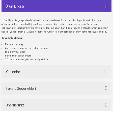
Ürün Bilgisi
112 Acil servis çalışanları için özel olarak tasarlanan bu kırmızı kapüşonlu swit, hem şık
görünümü hem de rahatlığıyla dikkat çekiyor. Aşırı kalın olmaması sayesinde hareket
kabiliyetinizi kısıtlamaz ve rahat bir kullanım sunar. Farklı renk seçenekleriyle tarzınıza uygun
seçimi yapabilirsiniz. Dayanıklılığını korumak için 30 derecede ters yıkamanız tavsiye edilir.
Teknik Özellikler:
Pamuklu kumaş
Aşırı kalın olmadığı için rahatlık sunar
Dışı penye gibidir
Farklı renk seçenekleri
30 derecede ters yıkama tavsiye edilir
Yorumlar
Taksit Seçenekleri
Bu ürüne ilk yorumu siz yapın!
Önerileriniz
Yorum Yaz