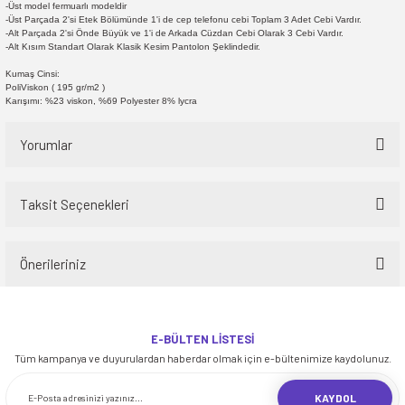
-Üst model fermuarlı modeldir
-Üst Parçada 2'si Etek Bölümünde 1'i de cep telefonu cebi Toplam 3 Adet Cebi Vardır.
-Alt Parçada 2'si Önde Büyük ve 1'i de Arkada Cüzdan Cebi Olarak 3 Cebi Vardır.
-Alt Kısım Standart Olarak Klasik Kesim Pantolon Şeklindedir.
Kumaş Cinsi:
PoliViskon ( 195 gr/m2 )
Karışımı: %23 viskon, %69 Polyester 8% lycra
Yorumlar
Taksit Seçenekleri
Bu ürüne ilk yorumu siz yapın!
Önerileriniz
Yorum Yaz
Bu ürünün fiyat bilgisi, resim, ürün açıklamalarında ve diğer konularda
yetersiz gördüğünüz noktaları öneri formunu kullanarak tarafımıza
E-BÜLTEN LİSTESİ
iletebilirsiniz.
Tüm kampanya ve duyurulardan haberdar olmak için e-bültenimize kaydolunuz.
Görüş ve önerileriniz için teşekkür ederiz.
KAYDOL