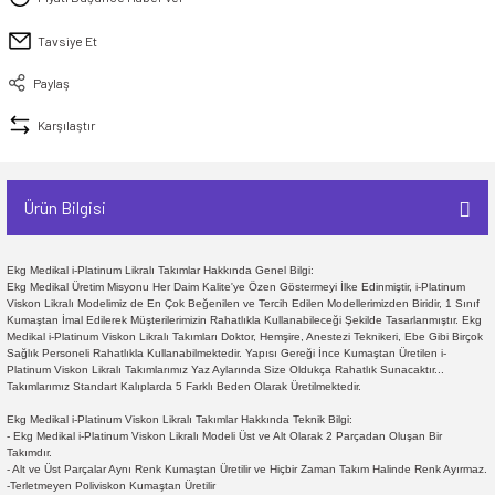
Tavsiye Et
Paylaş
Karşılaştır
Ürün Bilgisi
Ekg Medikal i-Platinum Likralı Takımlar Hakkında Genel Bilgi:
Ekg Medikal Üretim Misyonu Her Daim Kalite'ye Özen Göstermeyi İlke Edinmiştir, i-Platinum
Viskon Likralı Modelimiz de En Çok Beğenilen ve Tercih Edilen Modellerimizden Biridir, 1 Sınıf
Kumaştan İmal Edilerek Müşterilerimizin Rahatlıkla Kullanabileceği Şekilde Tasarlanmıştır. Ekg
Medikal i-Platinum Viskon Likralı Takımları Doktor, Hemşire, Anestezi Teknikeri, Ebe Gibi Birçok
Sağlık Personeli Rahatlıkla Kullanabilmektedir. Yapısı Gereği İnce Kumaştan Üretilen i-
Platinum Viskon Likralı Takımlarımız Yaz Aylarında Size Oldukça Rahatlık Sunacaktır...
Takımlarımız Standart Kalıplarda 5 Farklı Beden Olarak Üretilmektedir.
Ekg Medikal i-Platinum Viskon Likralı Takımlar Hakkında Teknik Bilgi:
- Ekg Medikal i-Platinum Viskon Likralı Modeli Üst ve Alt Olarak 2 Parçadan Oluşan Bir
Takımdır.
- Alt ve Üst Parçalar Aynı Renk Kumaştan Üretilir ve Hiçbir Zaman Takım Halinde Renk Ayırmaz.
-Terletmeyen Poliviskon Kumaştan Üretilir