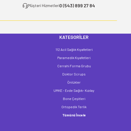
0 (543) 899 27 84
Müşteri Hizmetleri
KATEGORİLER
112 Acil Sağlık Kıyafetleri
Paramedik Kıyafetleri
Cerrahi Forma Grubu
Doktor Scrups
Önlükler
UMKE - Evde Sağlık- Kızılay
Bone Çeşitleri
Ortopedik Terlik
Tümünü İncele