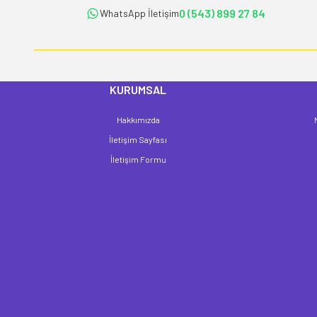
Ürün fiyatı diğer sitelerden daha pahalı.
0 (543) 899 27 84
WhatsApp İletişim
Bu ürüne benzer farklı alternatifler olmalı.
KURUMSAL
Hakkımızda
İletişim Sayfası
İletişim Formu