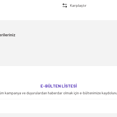
Karşılaştır
rileriniz
yetersiz gördüğünüz noktaları öneri formunu kullanarak tarafımıza iletebilirsiniz
E-BÜLTEN LİSTESİ
Bu ürüne ilk yorumu siz yapın!
üm kampanya ve duyurulardan haberdar olmak için e-bültenimize kaydolunu
Yorum Yaz