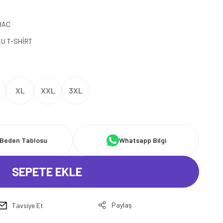
8AC
U T-SHİRT
XL
XXL
3XL
Beden Tablosu
Whatsapp Bilgi
SEPETE EKLE
Paylaş
Tavsiye Et