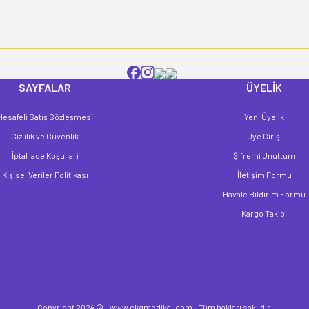
SAYFALAR
ÜYELİK
Mesafeli Satış Sözleşmesi
Yeni Üyelik
Gönder
Gizlilik ve Güvenlik
Üye Girişi
İptal İade Koşullari
Şifremi Unuttum
Kişisel Veriler Politikası
İletişim Formu
Havale Bildirim Formu
Kargo Takibi
Copyright 2024 © - www.ekgmedikal.com - Tüm hakları saklıdır.