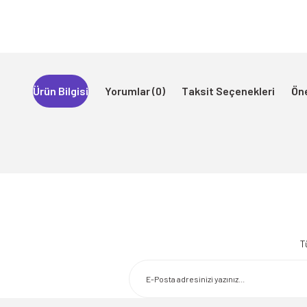
Ürün Bilgisi
Yorumlar (0)
Taksit Seçenekleri
Öne
Bu ürünün fiyat bilgisi, resim, ürün açıklamalarında ve diğer konularda 
Görüş ve önerileriniz için teşekkür ederiz.
T
Ürün resmi kalitesiz, bozuk veya görüntülenemiyor.
Ürün açıklamasında eksik bilgiler bulunuyor.
Ürün bilgilerinde hatalar bulunuyor.