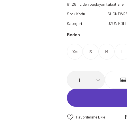
81,28 TL den başlayan taksitlerle!
112 Acil Sağlık Polar
Stok Kodu
SHCNTWR
Paramedik Swit
Kategori
UZUN KOLL
Beden
Xs
S
M
L