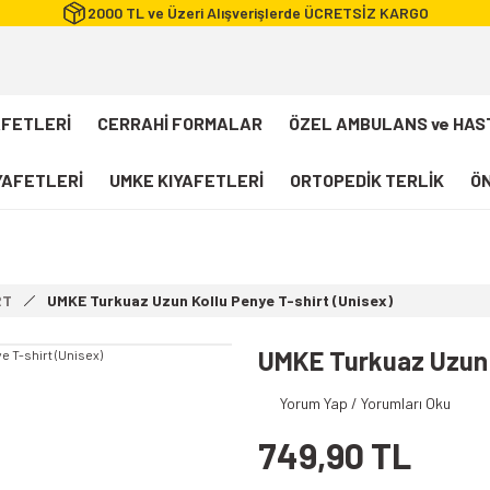
2000 TL ve Üzeri Alışverişlerde ÜCRETSİZ KARGO
AFETLERİ
CERRAHİ FORMALAR
ÖZEL AMBULANS ve HAS
IYAFETLERİ
UMKE KIYAFETLERİ
ORTOPEDİK TERLİK
ÖN
FLEXCOOL Likralı Takım Scrubs
Desenli Forma
RT
UMKE Turkuaz Uzun Kollu Penye T-shirt (Unisex)
112 Acil Sağlık T-shirt
Paramedik T-shirt
UMKE Turkuaz Uzun K
112 Acil Sağlık Pantolon
Yorum Yap / Yorumları Oku
Paramedik Pantolon
749,90 TL
112 Paramedik Yelek
Beyaz Önlük