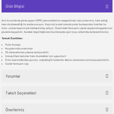
Ürün Bilgisi
Acil durumlarda görev yapan UMPE personellerinin vazgeçilmezi olan polarımız, hem şıklığı
hem de işlevselliği bir arada sunuyor. Kışın sizi sıcak tutacak polar kumaşından üretilen bu
ürün, unisex tasarımıyla herkese hitap ediyor. Üzerindeki fermuarlı cepler sayesinde eşyalarınızı
güvenle taşıyabilir, hareket özgürlüğünüzü kısıtlamadan gün boyu rahatlıkla kullanabilirsiniz.
Teknik Özellikler:
Polar Kumaşı
Kış aylarında sıcak tutar
30 derecede ters yıkama tavsiye edilir.
Unisex (Hem kadınlar hem de erkekler için uygundur).
Ürün üzerindeki (kan gurubu, meslek) gibi kokartlar ekstra olarak satın alındıysa gönderilir.
3 adet fermuarlı cep
Yorumlar
Taksit Seçenekleri
Bu ürüne ilk yorumu siz yapın!
Önerileriniz