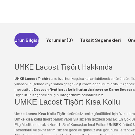
Ürün Bilgisi
Yorumlar (0)
Taksit Seçenekleri
Öne
UMKE Lacost Tişört
Hakkında
UMKE Lacost T-shirt
size özel her koşulda kullanılabilecek bir üründür. Mu
yıkanabilir. Çekme veya salma gerçekleştirmez. Zor durumlarda ütü gereks
mevcuttur.
En uygun fiyatları
ve
belirli tutarda alışverişe Kargo Bedava
s
Diğer ürün seçenekleri için kategorimize bakabilirsiniz.
UMKE Lacost Tişört Kısa Kollu
Umke Lacost Kısa Kollu Tişört ürünü
siz umke gönüllüleri için özel olara
Umke kısa kollu tişört
parlak yapısıyla sizlerin gözdesi olacak. En Çok
B
Ekg Medikal olarak sizlere 1. Sınıf Kumaştan İmal Edilen U
NİSEX
ürünü
Reflektörlü ve şık tasarımı sizlere gece ve gündüz ayrı görünüm ile fark ka