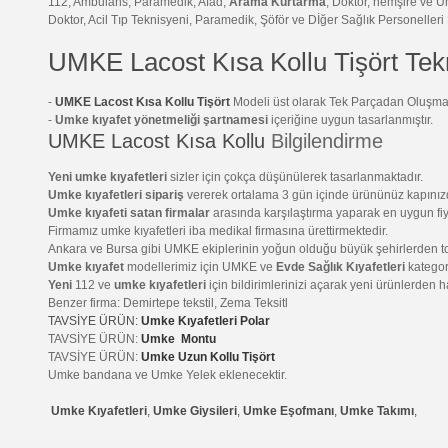
112, Ambulans, Paramedik, Afad,
Arama Kurtarma
, Doktor, hemşire ve U
Doktor, Acil Tıp Teknisyeni, Paramedik, Şöför ve Dİğer Sağlık Personelleri
UMKE Lacost Kısa Kollu Tişört Tek
-
UMKE Lacost Kısa Kollu Tişört
Modeli üst olarak Tek Parçadan Oluşmak
-
Umke kıyafet yönetmeliği
şartnamesi
içeriğine uygun tasarlanmıştır.
UMKE Lacost Kısa Kollu
Bilgilendirme
Yeni umke kıyafetleri
sizler için çokça düşünülerek tasarlanmaktadır.
Umke kıyafetleri sipariş
vererek ortalama 3 gün içinde ürününüz kapınız
Umke kıyafeti satan firmalar
arasında karşılaştırma yaparak en uygun fiya
Firmamız umke kıyafetleri iba medikal firmasına ürettirmektedir.
Ankara ve Bursa gibi UMKE ekiplerinin yoğun olduğu büyük şehirlerden topl
Umke kıyafet
modellerimiz için UMKE ve
Evde Sağlık Kıyafetleri
kategori
Yeni
112 ve
umke kıyafetleri
için bildirimlerinizi açarak yeni ürünlerden h
Benzer firma: Demirtepe tekstil, Zema Teksitl
TAVSİYE ÜRÜN:
Umke Kıyafetleri Polar
TAVSİYE ÜRÜN:
Umke Montu
TAVSİYE ÜRÜN:
Umke Uzun Kollu Tişört
Umke bandana ve Umke Yelek eklenecektir.
Umke Kıyafetleri
,
Umke Giysileri
,
Umke Eşofmanı
,
Umke Takımı
,