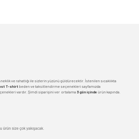
klik ve rahatlığı ile sizlerin yüzünü güldürecektir. İstenilen sıcaklıkta
st T-shirt
beden ve taksitlendirme seçenekleri sayfamızda
enekleri vardır.
Şimdi siparişini ver ortalama
3 gün içinde
ürün kapında.
u ürün size çok yakışacak.