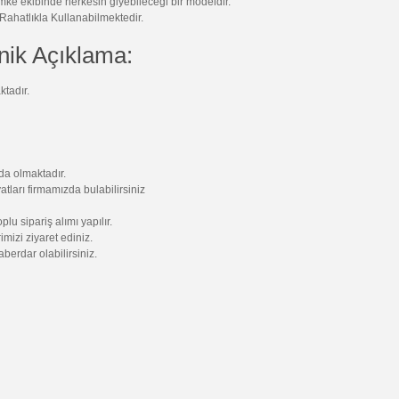
mke ekibinde herkesin giyebileceği bir modeldir.
 Rahatlıkla Kullanabilmektedir.
nik Açıklama:
tadır.
da olmaktadır.
tları firmamızda bulabilirsiniz
u sipariş alımı yapılır.
mizi ziyaret ediniz.
aberdar olabilirsiniz.