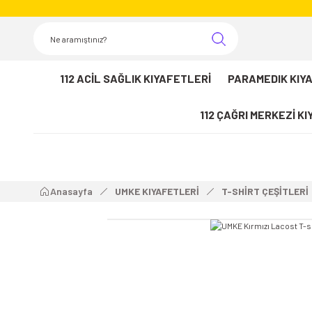
112 ACİL SAĞLIK KIYAFETLERİ
PARAMEDIK KIY
112 ÇAĞRI MERKEZİ K
Anasayfa
UMKE KIYAFETLERİ
T-SHİRT ÇEŞİTLERİ