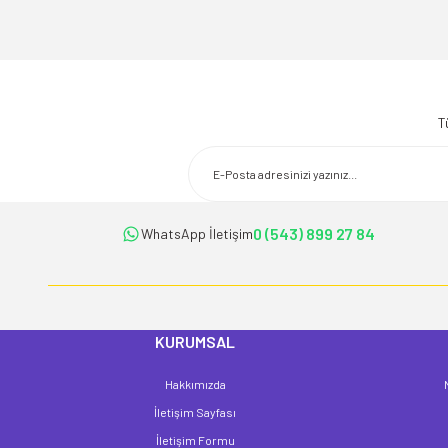
Bu ürünün fiyat bilgisi, resim, ürün açıklamalarında ve diğer konularda
Görüş ve önerileriniz için teşekkür ederiz.
Ürün resmi kalitesiz, bozuk veya görüntülenemiyor.
T
Ürün açıklamasında eksik bilgiler bulunuyor.
Ürün bilgilerinde hatalar bulunuyor.
Ürün fiyatı diğer sitelerden daha pahalı.
Bu ürüne benzer farklı alternatifler olmalı.
0 (543) 899 27 84
WhatsApp İletişim
KURUMSAL
Hakkımızda
İletişim Sayfası
İletişim Formu