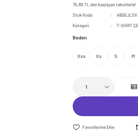
75,86 TL den başlayan taksitlerle!
112 Acil Sağlık Polar
Stok Kodu
ABDEJLSX
Paramedik Swit
Kategori
T-SHİRT Ç
Beden
Xxs
Xs
S
M