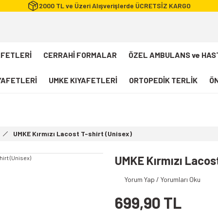
2000 TL ve Üzeri Alışverişlerde ÜCRETSİZ KARGO
AFETLERİ
CERRAHİ FORMALAR
ÖZEL AMBULANS ve HAS
IYAFETLERİ
UMKE KIYAFETLERİ
ORTOPEDİK TERLİK
ÖN
FLEXCOOL Likralı Takım Scrubs
Desenli Forma
UMKE Kırmızı Lacost T-shirt (Unisex)
112 Acil Sağlık T-shirt
Paramedik T-shirt
UMKE Kırmızı Lacost
112 Acil Sağlık Pantolon
Yorum Yap / Yorumları Oku
Paramedik Pantolon
699,90 TL
112 Paramedik Yelek
Beyaz Önlük