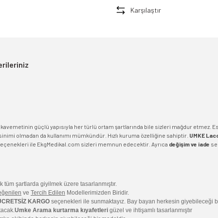
Karşılaştır
rileriniz
kavemetinin güçlü yapısıyla her türlü ortam şartlarında bile sizleri mağdur etmez. Esne
inimi olmadan da kullanımı mümkündür. Hızlı kuruma özelliğine sahiptir.
UMKE Laco
eçenekleri ile EkgMedikal.com sizleri memnun edecektir. Ayrıca
d
eğişim ve iade
seç
k tüm şartlarda giyilmek üzere tasarlanmıştır.
eğenilen
ve
Tercih Edilen
Modellerimizden Biridir.
ÜCRETSİZ KARGO
seçenekleri ile sunmaktayız. Bay bayan herkesin giyebileceği b
tacak.
Umke Arama kurtarma kıyafetleri
güzel ve ihtişamlı tasarlanmıştır