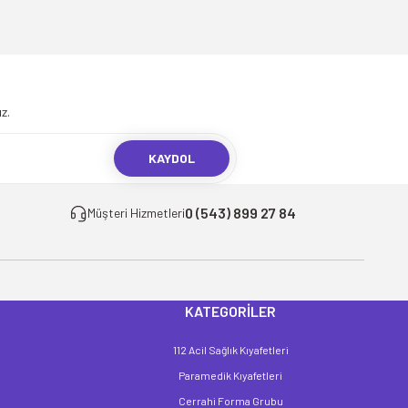
niz.
z.
KAYDOL
0 (543) 899 27 84
Müşteri Hizmetleri
KATEGORİLER
112 Acil Sağlık Kıyafetleri
Paramedik Kıyafetleri
Cerrahi Forma Grubu