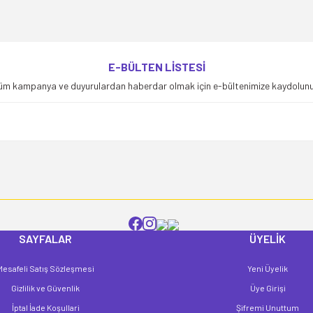
 yetersiz gördüğünüz noktaları öneri formunu kullanarak tarafımıza iletebilirsi
Bu ürüne ilk yorumu siz yapın!
E-BÜLTEN LİSTESİ
üm kampanya ve duyurulardan haberdar olmak için e-bültenimize kaydolunu
Yorum Yaz
SAYFALAR
ÜYELİK
Gönder
Mesafeli Satış Sözleşmesi
Yeni Üyelik
Gizlilik ve Güvenlik
Üye Girişi
İptal İade Koşullari
Şifremi Unuttum