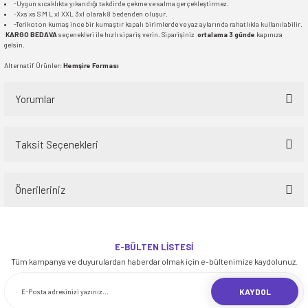
-Uygun sıcaklıkta yıkandığı takdirde çekme ve salma gerçekleştirmez.
-Xxs xs S M L xl XXL 3xl olarak 8 bedenden oluşur.
-Terikoton kumaş ince bir kumaştır kapalı birimlerde ve yaz aylarında rahatlıkla kullanılabilir.
KARGO BEDAVA
seçenekleri ile hızlı sipariş verin. Siparişiniz
ortalama 3 günde
kapınıza
gelsin.
Alternatif Ürünler:
Hemşire Forması
Yorumlar
Taksit Seçenekleri
Bu ürüne ilk yorumu siz yapın!
Önerileriniz
Yorum Yaz
Bu ürünün fiyat bilgisi, resim, ürün açıklamalarında ve diğer konularda
yetersiz gördüğünüz noktaları öneri formunu kullanarak tarafımıza
E-BÜLTEN LİSTESİ
iletebilirsiniz.
Tüm kampanya ve duyurulardan haberdar olmak için e-bültenimize kaydolunuz.
Görüş ve önerileriniz için teşekkür ederiz.
KAYDOL
Ürün resmi kalitesiz, bozuk veya görüntülenemiyor.