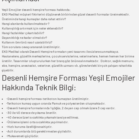
Yeşil Emojiler desenli hemşire forması hakkında:
EKG Medikal müşteri fikirlerini düşünerek birbirinden güzel desenli formalar üretmektedir.
Üretiminde hangi kumaşlar daha rahat ettirir?
Hangi alanlarda kullanılmaktadır ?
Kullanışlılığı artırmak için neler eklenebilir?
Hangi fazlalıklar çıkartılabilir?
Dayanıklılığı ne kadar olmalıdır?
Kullanım ömrünü nasıl uzatabiliriz?
Tüm sorulara cevap aranarak üretilmiştir.
EKG Medikal olarak Desenli Hemşire formaları yeni tasarımı ile sizlere sunmaktayız.
Hastanelere, güzellik merkezlerine, çocuk servislerine, veterinerlere, hemen hemen her birime
üretilir. Tasarımlar oluşturulurken her branş göz önüne alınmaktadır. Doktor, sağlık memuru,
ebe, hemşire, anestezist, veteriner, güzellik uzmanı vb. görevlerdeki birçok çalışan rahatlıkla
giyebilir.
Desenli Hemşire Forması Yeşil Emojiler
Hakkında Teknik Bilgi:
-Desenli hemşire forması terikoton kumaştan üretilmiştir.
-Terikoton kumaş uygun oranda Pamuk ve polyesterden oluşmaktadır.
-Desenli hemşire formalarında 1 göğüs, 2 de yan cep olmak üzere 3 cep vardır.
-30 ile 40 derece de yıkama önerilir.
-40 derece üzeri sıcaklıkta yıkamak tavsiye edilmez.
-Ütüleme işlemi orta sıcaklıkta yapılmalıdır.
-Hızlı kuruma özelliğine sahiptir.
-Acil durumlarda ütü gerektirmeden giyilebilir.
-Mukavemeti güçlüdür.