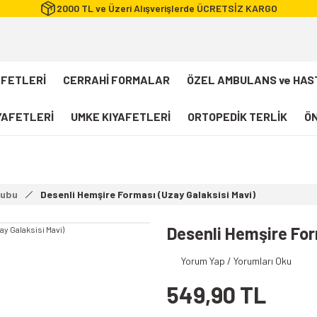
2000 TL ve Üzeri Alışverişlerde ÜCRETSİZ KARGO
AFETLERİ
CERRAHİ FORMALAR
ÖZEL AMBULANS ve HAS
IYAFETLERİ
UMKE KIYAFETLERİ
ORTOPEDİK TERLİK
ÖN
FLEXCOOL Likralı Takım Scrubs
Desenli Forma
rubu
Desenli Hemşire Forması (Uzay Galaksisi Mavi)
112 Acil Sağlık T-shirt
Paramedik T-shirt
Desenli Hemşire For
112 Acil Sağlık Pantolon
Yorum Yap / Yorumları Oku
Paramedik Pantolon
549,90 TL
112 Paramedik Yelek
Beyaz Önlük