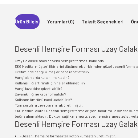
Ürün Bilgisi
Yorumlar (0)
Taksit Seçenekleri
Öne
Desenli Hemşire Forması Uzay Galaks
Uzay Galaksisi mavi desenli hemşire forması hakkında:
EKG Medikal müşteri fikirlerini düşünerek birbirinden güzel desenli formal
Üretiminde hangi kumaşlar daha rahat ettirir?
Hangi alanlarda kullanılmaktadır ?
Kullanışlılığı artırmak için neler eklenebilir?
Hangi fazlalıklar çıkartılabilir?
Dayanıklılığı ne kadar olmalıdır?
Kullanım ömrünü nasıl uzatabiliriz?
Tüm sorulara cevap aranarak üretilmiştir.
EKG Medikal olarak Desenli Hemşire formaları yeni tasarımı ile sizlere sun
önüne alınmaktadır. Doktor, sağlık memuru, ebe, hemşire, anestezist, veteri
Desenli Hemşire Forması Uzay Galaksi
-Desenli hemşire forması terikoton kumaştan üretilmiştir.