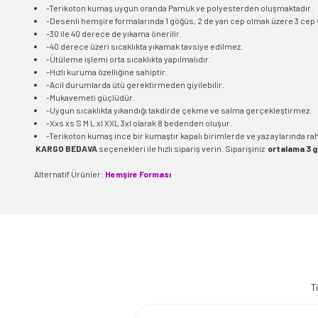
-Terikoton kumaş uygun oranda Pamuk ve polyesterden oluşmaktadır.
-Desenli hemşire formalarında 1 göğüs, 2 de yan cep olmak üzere 3 cep 
-30 ile 40 derece de yıkama önerilir.
-40 derece üzeri sıcaklıkta yıkamak tavsiye edilmez.
-Ütüleme işlemi orta sıcaklıkta yapılmalıdır.
-Hızlı kuruma özelliğine sahiptir.
-Acil durumlarda ütü gerektirmeden giyilebilir.
-Mukavemeti güçlüdür.
-Uygun sıcaklıkta yıkandığı takdirde çekme ve salma gerçekleştirmez.
-Xxs xs S M L xl XXL 3xl olarak 8 bedenden oluşur.
-Terikoton kumaş ince bir kumaştır kapalı birimlerde ve yaz aylarında rahat
KARGO BEDAVA
seçenekleri ile hızlı sipariş verin. Siparişiniz
ortalama 3 
Alternatif Ürünler:
Hemşire Forması
Bu ürünün fiyat bilgisi, resim, ürün açıklamalarında ve diğer konularda 
Görüş ve önerileriniz için teşekkür ederiz.
T
Ürün resmi kalitesiz, bozuk veya görüntülenemiyor.