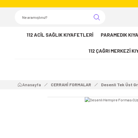
112 ACİL SAĞLIK KIYAFETLERİ
PARAMEDIK KIY
112 ÇAĞRI MERKEZİ K
Anasayfa
CERRAHİ FORMALAR
Desenli Tek Üst G