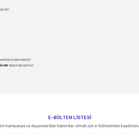
vardır.
lıkla kullanılabilir.
günde
kapınıza gelsin.
yetersiz gördüğünüz noktaları öneri formunu kullanarak tarafımıza iletebilirsiniz
E-BÜLTEN LİSTESİ
Bu ürüne ilk yorumu siz yapın!
üm kampanya ve duyurulardan haberdar olmak için e-bültenimize kaydolunu