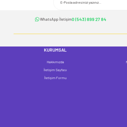
Ürün açıklamasında eksik bilgiler bulunuyor.
Ürün bilgilerinde hatalar bulunuyor.
Ürün fiyatı diğer sitelerden daha pahalı.
0 (543) 899 27 84
WhatsApp İletişim
Bu ürüne benzer farklı alternatifler olmalı.
KURUMSAL
Hakkımızda
İletişim Sayfası
İletişim Formu