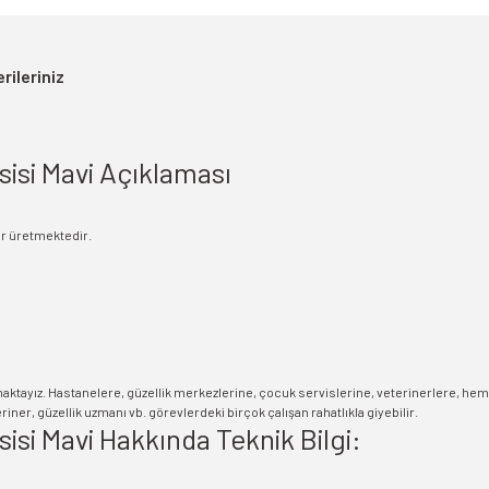
rileriniz
isi Mavi Açıklaması
ar üretmektedir.
maktayız. Hastanelere, güzellik merkezlerine, çocuk servislerine, veterinerlere, he
ner, güzellik uzmanı vb. görevlerdeki birçok çalışan rahatlıkla giyebilir.
si Mavi Hakkında Teknik Bilgi: