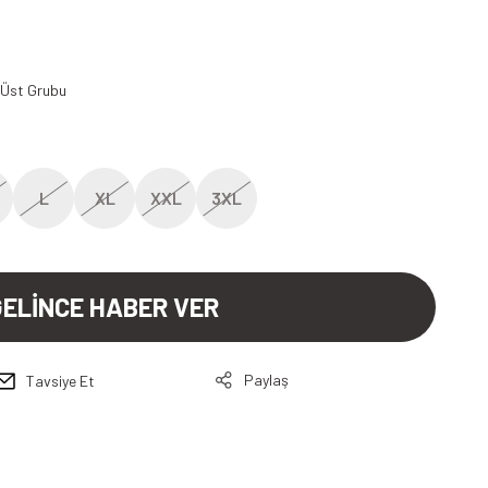
3
 Üst Grubu
L
XL
XXL
3XL
GELİNCE HABER VER
Paylaş
Tavsiye Et