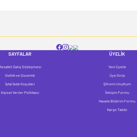
Yorum Yaz
SAYFALAR
ÜYELİK
Mesafeli Satış Sözleşmesi
Yeni Üyelik
Gönder
Gizlilik ve Güvenlik
Üye Girişi
İptal İade Koşullari
Şifremi Unuttum
Kişisel Veriler Politikası
İletişim Formu
Havale Bildirim Formu
Kargo Takibi