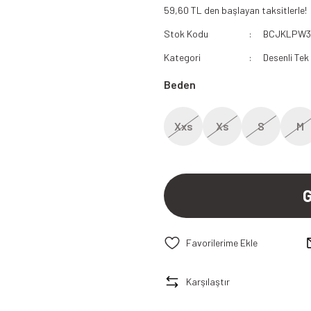
59,60 TL den başlayan taksitlerle!
112 Acil Sağlık Polar
Stok Kodu
BCJKLPW
Paramedik Swit
Kategori
Desenli Tek
Beden
Xxs
Xs
S
M
Karşılaştır