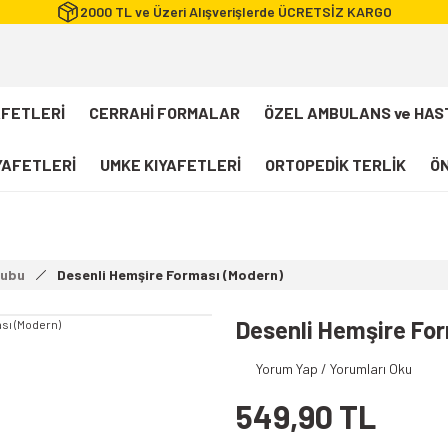
2000 TL ve Üzeri Alışverişlerde ÜCRETSİZ KARGO
AFETLERİ
CERRAHİ FORMALAR
ÖZEL AMBULANS ve HAS
IYAFETLERİ
UMKE KIYAFETLERİ
ORTOPEDİK TERLİK
ÖN
FLEXCOOL Likralı Takım Scrubs
Desenli Forma
rubu
Desenli Hemşire Forması (Modern)
112 Acil Sağlık T-shirt
Paramedik T-shirt
Desenli Hemşire Fo
112 Acil Sağlık Pantolon
Yorum Yap / Yorumları Oku
Paramedik Pantolon
549,90 TL
112 Paramedik Yelek
Beyaz Önlük