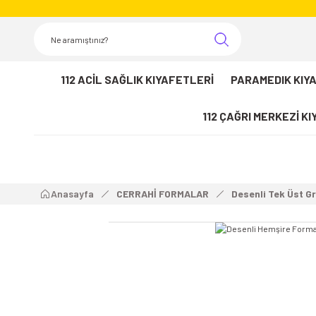
112 ACİL SAĞLIK KIYAFETLERİ
PARAMEDIK KIY
112 ÇAĞRI MERKEZİ K
Anasayfa
CERRAHİ FORMALAR
Desenli Tek Üst G