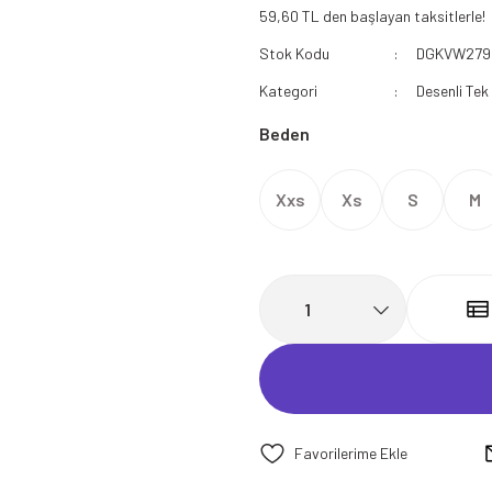
59,60 TL den başlayan taksitlerle!
112 Acil Sağlık Polar
Stok Kodu
DGKVW279
Paramedik Swit
Kategori
Desenli Tek
Beden
Xxs
Xs
S
M