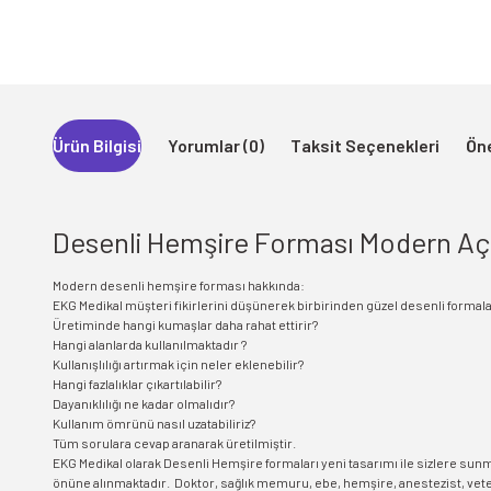
Ürün Bilgisi
Yorumlar (0)
Taksit Seçenekleri
Öne
Desenli Hemşire Forması Modern Aç
Modern desenli hemşire forması hakkında:
EKG Medikal müşteri fikirlerini düşünerek birbirinden güzel desenli formal
Üretiminde hangi kumaşlar daha rahat ettirir?
Hangi alanlarda kullanılmaktadır ?
Kullanışlılığı artırmak için neler eklenebilir?
Hangi fazlalıklar çıkartılabilir?
Dayanıklılığı ne kadar olmalıdır?
Kullanım ömrünü nasıl uzatabiliriz?
Tüm sorulara cevap aranarak üretilmiştir.
EKG Medikal olarak Desenli Hemşire formaları yeni tasarımı ile sizlere sun
önüne alınmaktadır. Doktor, sağlık memuru, ebe, hemşire, anestezist, veteri