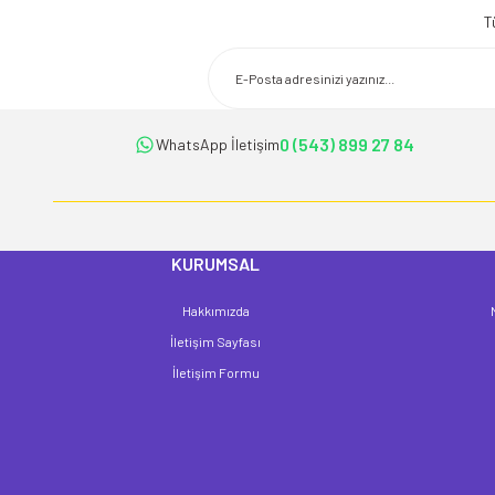
T
Ürün resmi kalitesiz, bozuk veya görüntülenemiyor.
Ürün açıklamasında eksik bilgiler bulunuyor.
Ürün bilgilerinde hatalar bulunuyor.
Ürün fiyatı diğer sitelerden daha pahalı.
0 (543) 899 27 84
WhatsApp İletişim
Bu ürüne benzer farklı alternatifler olmalı.
KURUMSAL
Hakkımızda
İletişim Sayfası
İletişim Formu