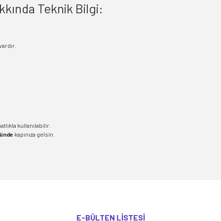
kında Teknik Bilgi:
vardır.
lıkla kullanılabilir.
günde
kapınıza gelsin.
yetersiz gördüğünüz noktaları öneri formunu kullanarak tarafımıza iletebilirsiniz
E-BÜLTEN LİSTESİ