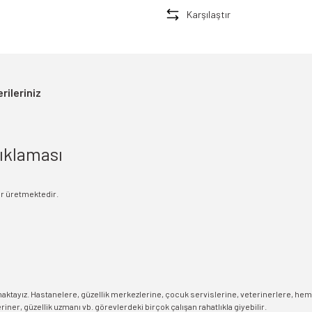
Karşılaştır
rileriniz
ıklaması
ar üretmektedir.
maktayız. Hastanelere, güzellik merkezlerine, çocuk servislerine, veterinerlere, he
ner, güzellik uzmanı vb. görevlerdeki birçok çalışan rahatlıkla giyebilir.