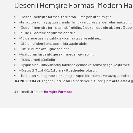
Desenli Hemşire Forması Modern Hak
-Desenli hemşire forması terikoton kumaştan üretilmiştir.
-Terikoton kumaş uygun oranda Pamuk ve polyesterden oluşmaktadır.
-Desenli hemşire formalarında 1 göğüs, 2 de yan cep olmak üzere 3 cep 
-30 ile 40 derece de yıkama önerilir.
-40 derece üzeri sıcaklıkta yıkamak tavsiye edilmez.
-Ütüleme işlemi orta sıcaklıkta yapılmalıdır.
-Hızlı kuruma özelliğine sahiptir.
-Acil durumlarda ütü gerektirmeden giyilebilir.
-Mukavemeti güçlüdür.
-Uygun sıcaklıkta yıkandığı takdirde çekme ve salma gerçekleştirmez.
-Xxs xs S M L xl XXL 3xl olarak 8 bedenden oluşur.
-Terikoton kumaş ince bir kumaştır kapalı birimlerde ve yaz aylarında rahat
KARGO BEDAVA
seçenekleri ile hızlı sipariş verin. Siparişiniz
ortalama 3 
Alternatif Ürünler:
Hemşire Forması
Bu ürünün fiyat bilgisi, resim, ürün açıklamalarında ve diğer konularda 
Görüş ve önerileriniz için teşekkür ederiz.