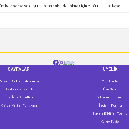
Bu ürüne ilk yorumu siz yapın!
üm kampanya ve duyurulardan haberdar olmak için e-bültenimize kaydolunu
Yorum Yaz
SAYFALAR
ÜYELİK
Mesafeli Satış Sözleşmesi
Yeni Üyelik
Gönder
Gizlilik ve Güvenlik
Üye Girişi
İptal İade Koşullari
Şifremi Unuttum
Kişisel Veriler Politikası
İletişim Formu
Havale Bildirim Formu
Kargo Takibi