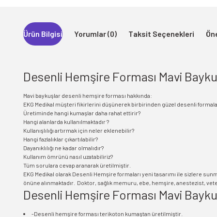
Ürün Bilgisi
Yorumlar (0)
Taksit Seçenekleri
Öne
Desenli Hemşire Forması Mavi Bayku
Mavi baykuşlar desenli hemşire forması hakkında:
EKG Medikal müşteri fikirlerini düşünerek birbirinden güzel desenli formal
Üretiminde hangi kumaşlar daha rahat ettirir?
Hangi alanlarda kullanılmaktadır ?
Kullanışlılığı artırmak için neler eklenebilir?
Hangi fazlalıklar çıkartılabilir?
Dayanıklılığı ne kadar olmalıdır?
Kullanım ömrünü nasıl uzatabiliriz?
Tüm sorulara cevap aranarak üretilmiştir.
EKG Medikal olarak Desenli Hemşire formaları yeni tasarımı ile sizlere sun
önüne alınmaktadır. Doktor, sağlık memuru, ebe, hemşire, anestezist, veteri
Desenli Hemşire Forması Mavi Baykuş
-Desenli hemşire forması terikoton kumaştan üretilmiştir.