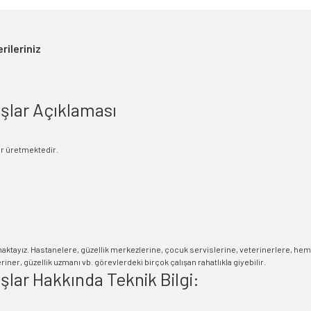
rileriniz
şlar Açıklaması
ar üretmektedir.
maktayız. Hastanelere, güzellik merkezlerine, çocuk servislerine, veterinerlere, he
ner, güzellik uzmanı vb. görevlerdeki birçok çalışan rahatlıkla giyebilir.
lar Hakkında Teknik Bilgi: