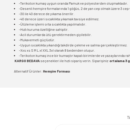
-Terikoton kumaş uygun oranda Pamuk ve polyesterden oluşmaktadır.
-Desenli hemşire formalarında 1 göğüs, 2 de yan cep olmak üzere 3 cep 
-30 ile 40 derece de yıkama önerilir.
-40 derece üzeri sıcaklıkta yıkamak tavsiye edilmez.
-Ütüleme işlemi orta sıcaklıkta yapılmalıdır.
-Hızlı kuruma özelliğine sahiptir.
-Acil durumlarda ütü gerektirmeden giyilebilir.
-Mukavemeti güçlüdür.
-Uygun sıcaklıkta yıkandığı takdirde çekme ve salma gerçekleştirmez.
-Xxs xs S M L xl XXL 3xl olarak 8 bedenden oluşur.
-Terikoton kumaş ince bir kumaştır kapalı birimlerde ve yaz aylarında rahat
KARGO BEDAVA
seçenekleri ile hızlı sipariş verin. Siparişiniz
ortalama 3 
Alternatif Ürünler:
Hemşire Forması
Bu ürünün fiyat bilgisi, resim, ürün açıklamalarında ve diğer konularda 
Görüş ve önerileriniz için teşekkür ederiz.
T
Ürün resmi kalitesiz, bozuk veya görüntülenemiyor.