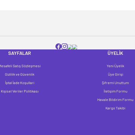
Yorum Yaz
SAYFALAR
ÜYELİK
Mesafeli Satış Sözleşmesi
Yeni Üyelik
Gönder
Gizlilik ve Güvenlik
Üye Girişi
İptal İade Koşullari
Şifremi Unuttum
Kişisel Veriler Politikası
İletişim Formu
Havale Bildirim Formu
Kargo Takibi