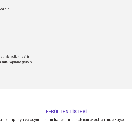
vardır.
lıkla kullanılabilir.
günde
kapınıza gelsin.
yetersiz gördüğünüz noktaları öneri formunu kullanarak tarafımıza iletebilirsiniz
E-BÜLTEN LİSTESİ
Bu ürüne ilk yorumu siz yapın!
üm kampanya ve duyurulardan haberdar olmak için e-bültenimize kaydolunu