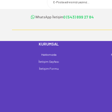
Ürün açıklamasında eksik bilgiler bulunuyor.
Ürün bilgilerinde hatalar bulunuyor.
Ürün fiyatı diğer sitelerden daha pahalı.
0 (543) 899 27 84
WhatsApp İletişim
Bu ürüne benzer farklı alternatifler olmalı.
KURUMSAL
Hakkımızda
İletişim Sayfası
İletişim Formu