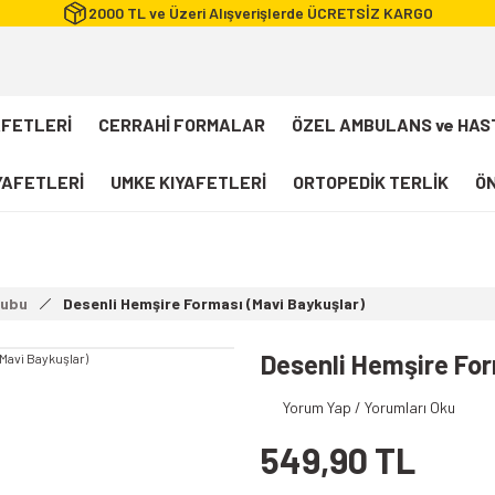
2000 TL ve Üzeri Alışverişlerde ÜCRETSİZ KARGO
AFETLERİ
CERRAHİ FORMALAR
ÖZEL AMBULANS ve HAS
IYAFETLERİ
UMKE KIYAFETLERİ
ORTOPEDİK TERLİK
ÖN
FLEXCOOL Likralı Takım Scrubs
Desenli Forma
rubu
Desenli Hemşire Forması (Mavi Baykuşlar)
112 Acil Sağlık T-shirt
Paramedik T-shirt
Desenli Hemşire For
112 Acil Sağlık Pantolon
Yorum Yap / Yorumları Oku
Paramedik Pantolon
549,90 TL
112 Paramedik Yelek
Beyaz Önlük