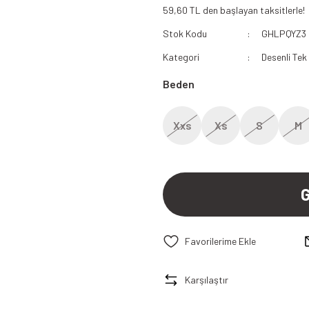
59,60 TL den başlayan taksitlerle!
112 Acil Sağlık Polar
Stok Kodu
GHLPQYZ3
Paramedik Swit
Kategori
Desenli Tek
Beden
Xxs
Xs
S
M
Karşılaştır