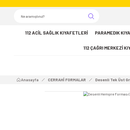
112 ACİL SAĞLIK KIYAFETLERİ
PARAMEDIK KIY
112 ÇAĞRI MERKEZİ K
Anasayfa
CERRAHİ FORMALAR
Desenli Tek Üst G