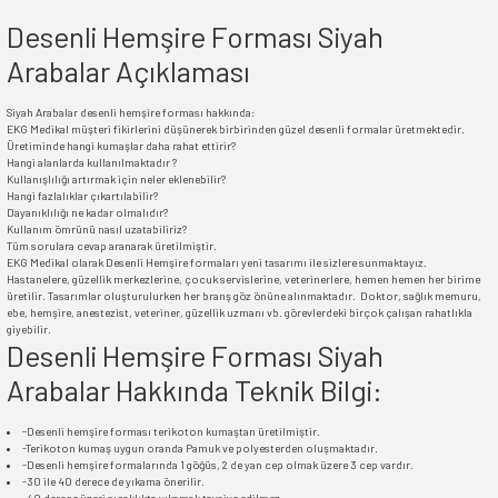
Desenli Hemşire Forması Siyah
Arabalar Açıklaması
Siyah Arabalar desenli hemşire forması hakkında:
EKG Medikal müşteri fikirlerini düşünerek birbirinden güzel desenli formalar üretmektedir.
Üretiminde hangi kumaşlar daha rahat ettirir?
Hangi alanlarda kullanılmaktadır ?
Kullanışlılığı artırmak için neler eklenebilir?
Hangi fazlalıklar çıkartılabilir?
Dayanıklılığı ne kadar olmalıdır?
Kullanım ömrünü nasıl uzatabiliriz?
Tüm sorulara cevap aranarak üretilmiştir.
EKG Medikal olarak Desenli Hemşire formaları yeni tasarımı ile sizlere sunmaktayız.
Hastanelere, güzellik merkezlerine, çocuk servislerine, veterinerlere, hemen hemen her birime
üretilir. Tasarımlar oluşturulurken her branş göz önüne alınmaktadır. Doktor, sağlık memuru,
ebe, hemşire, anestezist, veteriner, güzellik uzmanı vb. görevlerdeki birçok çalışan rahatlıkla
giyebilir.
Desenli Hemşire Forması Siyah
Arabalar Hakkında Teknik Bilgi:
-Desenli hemşire forması terikoton kumaştan üretilmiştir.
-Terikoton kumaş uygun oranda Pamuk ve polyesterden oluşmaktadır.
-Desenli hemşire formalarında 1 göğüs, 2 de yan cep olmak üzere 3 cep vardır.
-30 ile 40 derece de yıkama önerilir.