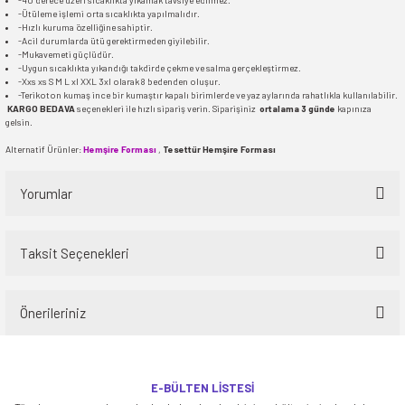
-40 derece üzeri sıcaklıkta yıkamak tavsiye edilmez.
-Ütüleme işlemi orta sıcaklıkta yapılmalıdır.
-Hızlı kuruma özelliğine sahiptir.
-Acil durumlarda ütü gerektirmeden giyilebilir.
-Mukavemeti güçlüdür.
-Uygun sıcaklıkta yıkandığı takdirde çekme ve salma gerçekleştirmez.
-Xxs xs S M L xl XXL 3xl olarak 8 bedenden oluşur.
-Terikoton kumaş ince bir kumaştır kapalı birimlerde ve yaz aylarında rahatlıkla kullanılabilir.
KARGO BEDAVA
seçenekleri ile hızlı sipariş verin. Siparişiniz
ortalama 3 günde
kapınıza
gelsin.
Alternatif Ürünler:
Hemşire Forması
,
Tesettür Hemşire Forması
Yorumlar
Taksit Seçenekleri
Bu ürüne ilk yorumu siz yapın!
Önerileriniz
Yorum Yaz
Bu ürünün fiyat bilgisi, resim, ürün açıklamalarında ve diğer konularda
yetersiz gördüğünüz noktaları öneri formunu kullanarak tarafımıza
E-BÜLTEN LİSTESİ
iletebilirsiniz.