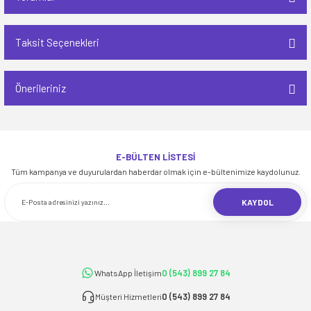
Taksit Seçenekleri
Bu ürüne ilk yorumu siz yapın!
Önerileriniz
Yorum Yaz
Bu ürünün fiyat bilgisi, resim, ürün açıklamalarında ve diğer konularda
yetersiz gördüğünüz noktaları öneri formunu kullanarak tarafımıza
iletebilirsiniz.
E-BÜLTEN LİSTESİ
Görüş ve önerileriniz için teşekkür ederiz.
Tüm kampanya ve duyurulardan haberdar olmak için e-bültenimize kaydolunuz.
KAYDOL
Ürün resmi kalitesiz, bozuk veya görüntülenemiyor.
Ürün açıklamasında eksik bilgiler bulunuyor.
Ürün bilgilerinde hatalar bulunuyor.
Ürün fiyatı diğer sitelerden daha pahalı.
0 (543) 899 27 84
WhatsApp İletişim
Bu ürüne benzer farklı alternatifler olmalı.
0 (543) 899 27 84
Müşteri Hizmetleri