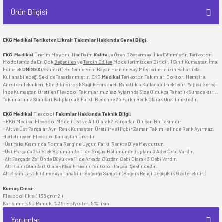
Ürün Bilgisi
EKG Medikal Terikoton Likralı Takımlar Hakkında Genel Bilgi:
EKG
Medikal
Üretim Misyonu Her Daim
Kalite
'ye Özen Göstermeyi İlke Edinmiştir, Terikoton
Modolemiz de En Çok
Beğenilen
ve
Tercih Edilen
Modellerimizden Biridir, 1 Sınıf Kumaştan İmal
Edilerek
UNİSEX
(Standart) Bedende Hem Bayan Hem de Bay Müşterilerimizin Rahatlıkla
Kullanabileceği Şekilde Tasarlanmıştır. EKG
Medikal
Terikoton Takımları Doktor, Hemşire,
Anestezi Teknikeri, Ebe Gibi Birçok Sağlık Personeli Rahatlıkla Kullanabilmektedir. Yapısı Gereği
İnce Kumaştan Üretilen Flexcool Takımlarımız Yaz Aylarında Size Oldukça Rahatlık Sunacaktır...
Takımlarımız Standart Kalıplarda 8 Farklı Beden ve 25 Farklı Renk Olarak Üretilmektedir.
EKG Medikal
Flexcool
Takımlar Hakkında Teknik Bilgi:
- EKG Medikal Flexcool Modeli Üst ve Alt Olarak 2 Parçadan Oluşan Bir Takımdır.
- Alt ve Üst Parçalar Aynı Renk Kumaştan Üretilir ve Hiçbir Zaman Takım Halinde Renk Ayırmaz.
-Terletmeyen Flexcool Kumaştan Üretilir
-Üst Yaka Kısmında Forma Rengine Uygun Farklı Renkte Biye Mevcuttur.
-Üst Parçada 2'si Etek Bölümünde 1'i de Göğüs Bölümünde Toplam 3 Adet Cebi Vardır.
-Alt Parçada 2'si Önde Büyük ve 1'i de Arkada Cüzdan Cebi Olarak 3 Cebi Vardır.
-Alt Kısım Standart Olarak Klasik Kesim Pantolon Paçası Şeklindedir.
Alt Kısım Lastiklidir ve Ayarlanabilir Bağcığa Sahiptir (Bağcık Rengi Değişiklik Gösterebilir.)
Kumaş Cinsi:
Flexcool likra ( 135 gr/m2 )
Karışımı: %60 Pamuk, %35: Polyester, 5% likra
Yorumlar