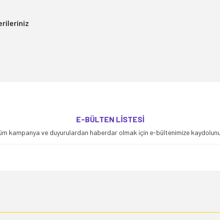
rileriniz
yetersiz gördüğünüz noktaları öneri formunu kullanarak tarafımıza iletebilirsiniz
E-BÜLTEN LİSTESİ
Bu ürüne ilk yorumu siz yapın!
üm kampanya ve duyurulardan haberdar olmak için e-bültenimize kaydolunu
Yorum Yaz