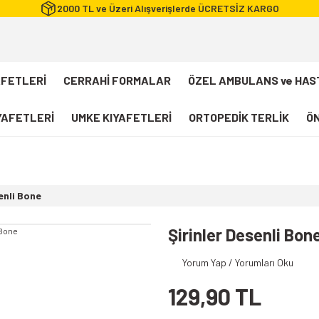
2000 TL ve Üzeri Alışverişlerde ÜCRETSİZ KARGO
AFETLERİ
CERRAHİ FORMALAR
ÖZEL AMBULANS ve HAS
IYAFETLERİ
UMKE KIYAFETLERİ
ORTOPEDİK TERLİK
ÖN
FLEXCOOL Likralı Takım Scrubs
Desenli Forma
enli Bone
112 Acil Sağlık T-shirt
Paramedik T-shirt
Şirinler Desenli Bon
112 Acil Sağlık Pantolon
Yorum Yap / Yorumları Oku
Paramedik Pantolon
129,90 TL
112 Paramedik Yelek
Beyaz Önlük