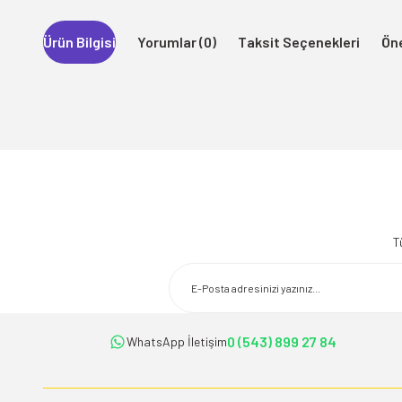
Ürün Bilgisi
Yorumlar (0)
Taksit Seçenekleri
Öne
Bu ürünün fiyat bilgisi, resim, ürün açıklamalarında ve diğer konularda 
Görüş ve önerileriniz için teşekkür ederiz.
T
Ürün resmi kalitesiz, bozuk veya görüntülenemiyor.
Ürün açıklamasında eksik bilgiler bulunuyor.
Ürün bilgilerinde hatalar bulunuyor.
Ürün fiyatı diğer sitelerden daha pahalı.
0 (543) 899 27 84
WhatsApp İletişim
Bu ürüne benzer farklı alternatifler olmalı.