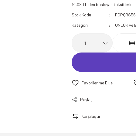
14,08 TL den başlayan taksitlerle!
112 Acil Sağlık Polar
Stok Kodu
FGPQRS56
Paramedik Swit
Kategori
ÖNLÜK ve 
Paylaş
Karşılaştır