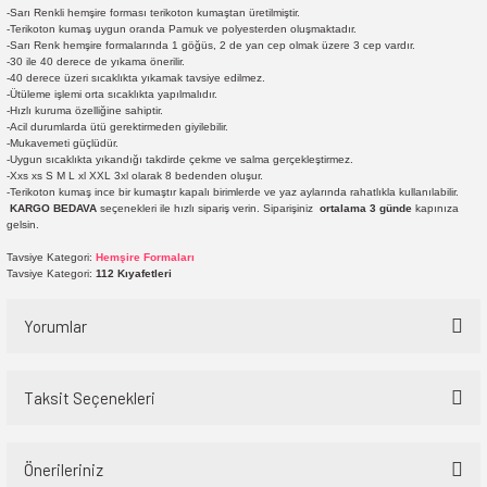
-Sarı Renkli hemşire forması terikoton kumaştan üretilmiştir.
-Terikoton kumaş uygun oranda Pamuk ve polyesterden oluşmaktadır.
-Sarı Renk hemşire formalarında 1 göğüs, 2 de yan cep olmak üzere 3 cep vardır.
-30 ile 40 derece de yıkama önerilir.
-40 derece üzeri sıcaklıkta yıkamak tavsiye edilmez.
-Ütüleme işlemi orta sıcaklıkta yapılmalıdır.
-Hızlı kuruma özelliğine sahiptir.
-Acil durumlarda ütü gerektirmeden giyilebilir.
-Mukavemeti güçlüdür.
-Uygun sıcaklıkta yıkandığı takdirde çekme ve salma gerçekleştirmez.
-Xxs xs S M L xl XXL 3xl olarak 8 bedenden oluşur.
-Terikoton kumaş ince bir kumaştır kapalı birimlerde ve yaz aylarında rahatlıkla kullanılabilir.
KARGO BEDAVA
seçenekleri ile hızlı sipariş verin. Siparişiniz
ortalama 3 günde
kapınıza
gelsin.
Tavsiye Kategori:
Hemşire Formaları
Tavsiye Kategori:
112 Kıyafetleri
Yorumlar
Taksit Seçenekleri
Bu ürüne ilk yorumu siz yapın!
Önerileriniz