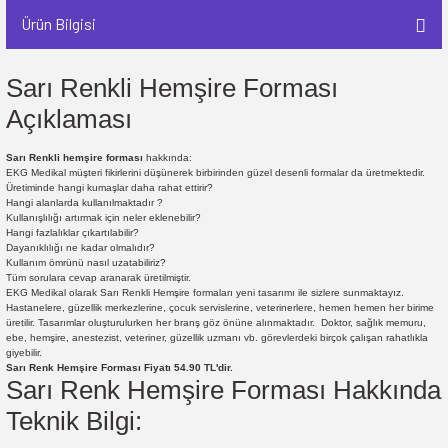
Ürün Bilgisi
Sarı Renkli Hemşire Forması
Açıklaması
Sarı Renkli hemşire forması
hakkında:
EKG Medikal müşteri fikirlerini düşünerek birbirinden güzel desenli formalar da üretmektedir.
Üretiminde hangi kumaşlar daha rahat ettirir?
Hangi alanlarda kullanılmaktadır ?
Kullanışlılığı artırmak için neler eklenebilir?
Hangi fazlalıklar çıkartılabilir?
Dayanıklılığı ne kadar olmalıdır?
Kullanım ömrünü nasıl uzatabiliriz?
Tüm sorulara cevap aranarak üretilmiştir.
EKG Medikal olarak Sarı Renkli Hemşire formaları yeni tasarımı ile sizlere sunmaktayız.
Hastanelere, güzellik merkezlerine, çocuk servislerine, veterinerlere, hemen hemen her birime
üretilir. Tasarımlar oluşturulurken her branş göz önüne alınmaktadır. Doktor, sağlık memuru,
ebe, hemşire, anestezist, veteriner, güzellik uzmanı vb. görevlerdeki birçok çalışan rahatlıkla
giyebilir.
Sarı Renk Hemşire Forması Fiyatı 54.90 TL'dir.
Sarı Renk Hemşire Forması Hakkında
Teknik Bilgi: