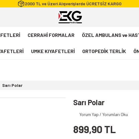
2000 TL ve Üzeri Alışverişlerde ÜCRETSİZ KARGO
AFETLERİ
CERRAHİ FORMALAR
ÖZEL AMBULANS ve HAS
IYAFETLERİ
UMKE KIYAFETLERİ
ORTOPEDİK TERLİK
ÖN
FLEXCOOL Likralı Takım Scrubs
Desenli Forma
Sarı Polar
112 Acil Sağlık T-shirt
Paramedik T-shirt
Sarı Polar
112 Acil Sağlık Pantolon
Yorum Yap / Yorumları Oku
Paramedik Pantolon
899,90 TL
112 Paramedik Yelek
Beyaz Önlük