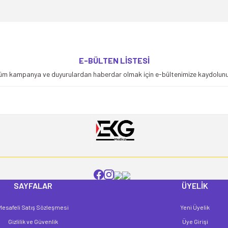
yetersiz gördüğünüz noktaları öneri formunu kullanarak tarafımıza iletebilirsiniz
E-BÜLTEN LİSTESİ
Bu ürüne ilk yorumu siz yapın!
üm kampanya ve duyurulardan haberdar olmak için e-bültenimize kaydolunu
Yorum Yaz
SAYFALAR
ÜYELİK
Mesafeli Satış Sözleşmesi
Yeni Üyelik
Gönder
Gizlilik ve Güvenlik
Üye Girişi