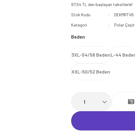
97,54 TL den başlayan taksitlerle!
112 Acil Sağlık Polar
Stok Kodu
DEKMRTV6
Paramedik Swit
Kategori
Polar Çeşit
Beden
3XL-54/56 Beden
L-44 Bede
XXL-50/52 Beden