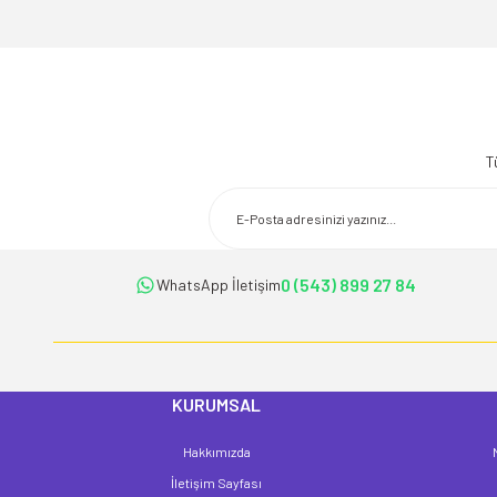
Bu ürünün fiyat bilgisi, resim, ürün açıklamalarında ve diğer konularda 
Görüş ve önerileriniz için teşekkür ederiz.
T
Ürün resmi kalitesiz, bozuk veya görüntülenemiyor.
Ürün açıklamasında eksik bilgiler bulunuyor.
Ürün bilgilerinde hatalar bulunuyor.
Ürün fiyatı diğer sitelerden daha pahalı.
0 (543) 899 27 84
WhatsApp İletişim
Bu ürüne benzer farklı alternatifler olmalı.
KURUMSAL
Hakkımızda
İletişim Sayfası