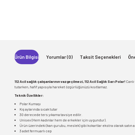
Ürün Bilgisi
Yorumlar (0)
Taksit Seçenekleri
Öne
112 Acil sağlık çalışanlarının vazgeçilmezi, 112 Acil Sağlık Sarı Polar!
Canlı 
tutarken, hafif yapısıyla hareket özgürlüğünüzü kısıtlamaz.
Teknik Özellikler:
Polar Kumaşı
Kış aylarında sıcak tutar
30 derecede ters yıkama tavsiye edilir.
Unisex (Hem kadınlar hem de erkekler için uygundur).
Ürün üzerindeki (kan gurubu, meslek) gibi kokartlar ekstra olarak satın a
3 adet fermuarlı cep