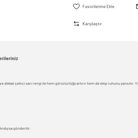
Karşılaştır
rileriniz
ve dikkat çekici sarı rengi ile hem görünürlüğü artırır hem de ekip ruhunu yansıtır. 
lındıysa gönderilir.